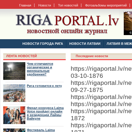
Главная
Новости
Топ новостей
Фотоальбомы мероприятий
НОВОСТИ ГОРОДА РИГА
НОВОСТИ ЛАТВИИ
ЛАТВИЯ В МЕ
ЛЕНТА НОВОСТЕЙ
Последние новости
Чем отличаются
https://rigaportal.l
органические и
минеральные
03-10-1876
удобрения?
https://rigaportal.lv
Рига готовится к лету
09-27-1875
https://rigaportal.lv
https://rigaportal.l
Финал конкурса Laima
https://rigaportal.l
Voice пройдет онлайн
в резиденции Лаймы
1872
Вайкуле
https://rigaportal.l
Фестиваль Laima