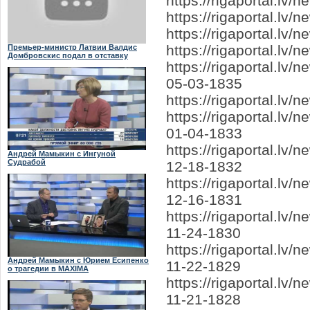
https://rigaportal.lv
https://rigaportal.lv
https://rigaportal.l
https://rigaportal.lv
Премьер-министр Латвии Валдис
Домбровскис подал в отставку
https://rigaportal.l
05-03-1835
https://rigaportal.lv
https://rigaportal.lv
01-04-1833
https://rigaportal.lv
Андрей Мамыкин с Ингуной
Судрабой
12-18-1832
https://rigaportal.l
12-16-1831
https://rigaportal.l
11-24-1830
https://rigaportal.l
Андрей Мамыкин с Юрием Есипенко
11-22-1829
о трагедии в MAXIMA
https://rigaportal.l
11-21-1828