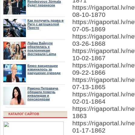
1871
Rendezvous Jūrmala
будет перенесен
https://rigaportal.lv
08-10-1870
https://rigaportal.l
Как получить права в
Риге с автошколой
07-05-1869
Престо
https://rigaportal.lv
03-26-1868
Лайма Вайкуле
обратилась к
https://rigaportal.lv
поклонникам
фестиваля Laima
10-02-1867
Rendezvous Jūrmala
https://rigaportal.lv
Бюро вакцинации
извинилось за
09-22-1866
нарушение очереди
https://rigaportal.l
07-13-1865
Рамона Петравича
обещала помочь
https://rigaportal.l
инвалидам и
пенсионерам
02-01-1864
https://rigaportal.l
КАТАЛОГ САЙТОВ
1863
https://rigaportal.
01-17-1862