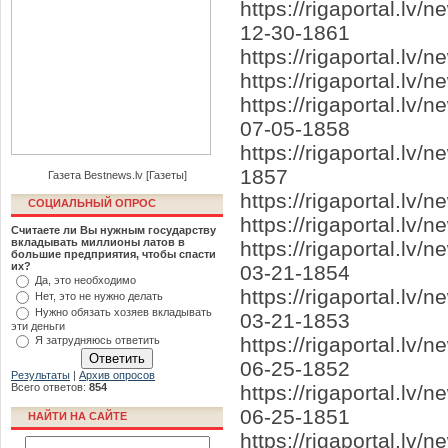
https://rigaportal.l
12-30-1861
https://rigaportal.lv
https://rigaportal.lv
https://rigaportal.lv
07-05-1858
https://rigaportal.lv/
1857
Газета Bestnews.lv [Газеты]
https://rigaportal.lv
СОЦИАЛЬНЫЙ ОПРОС
https://rigaportal.l
Считаете ли Вы нужным государству
вкладывать миллионы латов в
https://rigaportal.lv
большие предприятия, чтобы спасти
их?
03-21-1854
Да, это необходимо
https://rigaportal.lv
Нет, это не нужно делать
Нужно обязать хозяев вкладывать
03-21-1853
эти деньги
https://rigaportal.lv
Я затрудняюсь ответить
06-25-1852
Результаты
|
Архив опросов
Всего ответов:
854
https://rigaportal.l
06-25-1851
НАЙТИ НА САЙТЕ
https://rigaportal.lv