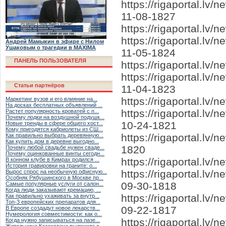
https://rigaportal.l
11-08-1827
https://rigaportal.lv
https://rigaportal.l
Андрей Мамыкин в эфире с Нилом
Ушаковым о трагедии в MAXIMA
11-05-1824
ПАНЕЛЬ ПОЛЬЗОВАТЕЛЯ
https://rigaportal.l
https://rigaportal.lv
Статьи партнёров
11-04-1823
https://rigaportal.lv
Маркетинг вузов и его влияние на...
На досках бесплатных объявлений ...
https://rigaportal.l
Растет популярность кроватей с п...
Почему лодки на воздушной подушк...
10-24-1821
Новые тренды в сфере общего хост...
Кому пригодятся кабриолеты из СШ...
https://rigaportal.lv
Как правильно выбрать деревянную...
Как купить дом в деревне выгодно...
1820
Почему любой свадьбе нужен сваде...
Почему оцинкованные винты сегодн...
https://rigaportal.lv
В конном клубе в Кимрах родился ...
История гравировки на граните: о...
https://rigaportal.lv
Вырос спрос на необычную офисную...
Особняк Рябушинского в Москве пр...
09-30-1818
Самые популярные услуги от салон...
Когда люди заказывают кремацию, ...
https://rigaportal.l
Как правильно ухаживать за внутр...
Топ-3 европейских препаратов для...
09-22-1817
В Европе создадут новое лекарств...
Нумерология совместимости: как о...
https://rigaportal.lv
Когда нужно записываться на лазе...