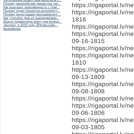
Жительница Казахстана вылечила с...
https://rigaportal.l
Почему европейские лекарства час...
Как взыскать задолженность с пом...
https://rigaportal.lv
Почему аудит объектов интеллекту...
Почему регистрация программного ...
1816
Как утеплить дом из оцилиндрован...
Ищете подарочную книгу для мужчи...
https://rigaportal.l
Эксперт: в 2025 году SPA бассейн...
фывафыва
https://rigaportal.l
09-16-1815
https://rigaportal.l
https://rigaportal.lv
1810
https://rigaportal.lv
09-13-1809
https://rigaportal.lv
09-08-1808
https://rigaportal.lv
https://rigaportal.l
09-06-1806
https://rigaportal.
09-03-1805