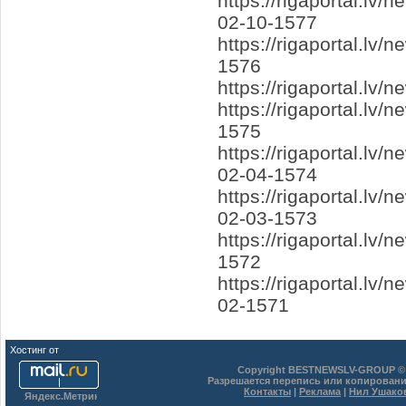
https://rigaportal.lv
02-10-1577
https://rigaportal.l
1576
https://rigaportal.
https://rigaportal.l
1575
https://rigaportal.lv
02-04-1574
https://rigaportal.lv
02-03-1573
https://rigaportal.lv
1572
https://rigaportal.l
02-1571
Хостинг от
uCoz
Copyright BESTNEWSLV-GROUP © 
Разрешается перепись или копировани
Контакты
|
Реклама
|
Нил Ушако