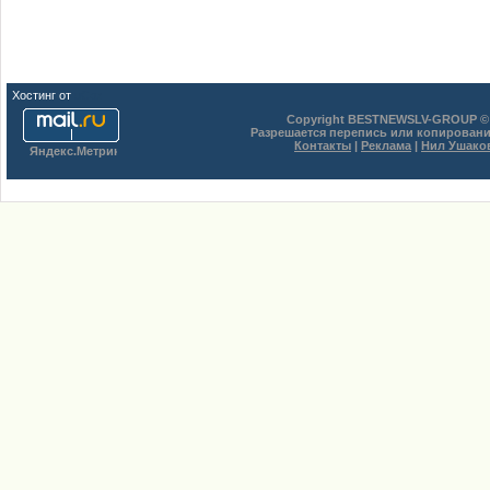
Хостинг от
uCoz
Copyright BESTNEWSLV-GROUP © 
Разрешается перепись или копировани
Контакты
|
Реклама
|
Нил Ушако