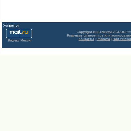
Хостинг от
uCoz
Copyright BESTNEWSLV-GROUP © 
Разрешается перепись или копировани
Контакты
|
Реклама
|
Нил Ушако