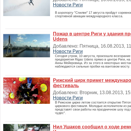
Новости Риги
В аэропорту "Спилве" 17 августа пройдут соревн
спортивной авиации международного класса.
Пожар в центре Риги у здания п
Udens
Добавлено: Пятница, 16.08.2013, 11:
Новости Риги
Сегодня утром, 10 августа, произошло возгорание
предприятия Rigas Udens прямо в центре Риги, н
Анны Мейеровица. Из за этого в некоторых места
наблюдаются сильные пробки на вантовом мосту.
Рижский цирк примет междунар
фестиваль
Добавлено: Вторник, 13.08.2013, 15:
Новости Риги
В Рижском цирке летом состоится открытие Пято
циркового фестиваля. Молодые исполнители из р
представят свои работы на праздничном шоу под
чудес".
Нил Ушаков сообщил о ходе рем