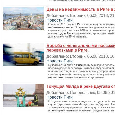
тот же момент сработала сигнализация. Остально
Цены на недвижимость в Риге в 
Добавлено: Вторник, 06.08.2013, 21:
Новости Риги
С начала 2013 года
в Риге
стали чаще проводить 
недвижимостью
. По некоторым данным процен
сделок возрос почти на 20% по сравнению с прош
в этом году
в Риге
продано квартир, покупателей
дома, стало на 25 % меньше.
Борьба с нелегальными пассаж
перевозками в Риге.
Добавлено: Вторник, 06.08.2013, 16:
Новости Риги
Буквально на днях
в Риге
решили в корне пересмо
пассажирских перевозках, которые обеспечивают
правительства данные законы помогут кардиналь
сложившуюся обстановку для более продуктивно
перевозок
только местными водителями.
Тонущая Милда в реке Даугава с
Добавлено: Понедельник, 05.08.2013
Новости Риги
Об одном интересном инциденте сегодня сообщаю
скульптура памятника Милды тонет в Даугаве. А вс
то юморные люди решили так подшутить на жител
правоохранительными органами, создав макет из