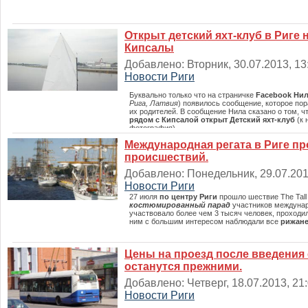
Открыт детский яхт-клуб в Риге 
Кипсалы
Добавлено: Вторник, 30.07.2013, 13:
Новости Риги
Буквально только что на страничке
Facebook Ни
Рига, Латвия
) появилось сообщение, которое пора
их родителей. В сообщение Нила сказано о том, ч
рядом с Кипсалой открыт Детский яхт-клуб
(к 
фотография
).
Международная регата в Риге пр
происшествий.
Добавлено: Понедельник, 29.07.2013
Новости Риги
27 июля
по центру Риги
прошло шествие The Tall 
костюмированный парад
участников междунар
участвовало более чем 3 тысяч человек, проходил
ним с большим интересом наблюдали все
рижан
Цены на проезд после введения 
останутся прежними.
Добавлено: Четверг, 18.07.2013, 21:
Новости Риги