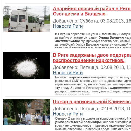
Аварийно опасный район в Риге
Озолциема и Валдекю
Добавлено: Суббота, 03.08.2013, 16:
Новости Риги
В Риге
на пересечении улиц Озолциема и Валдек
аварийно опасные ситуации.
Улица Валдекю
явл
Зиепниеккалнс
где проходит практически самый
автомобилей. Улица Валдекю является основной ул
различный транспорт и въезжает в город и выезжа
пересечение Озолциема и Валдекю считает наибо
В Риге задержаны двое подозре
районе. Далее в полном обзоре статьи.
распространении наркотиков.
Добавлено: Пятница, 02.08.2013, 11:
Новости Риги
Борьба с
наркотиками
ежедневно идет по всему 
различных СМИ можно узнать о задержании нарко
единственном числе, так и в больших коалиционны
эту среду 31 июля
в Риге
службами
наркоторго
распространение наркотиков двое молодых людей 
Далее в полном обзоре.
Пожар в региональной Клиничес
Добавлено: Пятница, 02.08.2013, 10
Новости Риги
Сегодня 2 августа в одном из корпусов
рижской 
университетской больницы
начался внезапно
время не функционирует приемное отделение бол
никакие операции. По первым сведениям
огонь
о