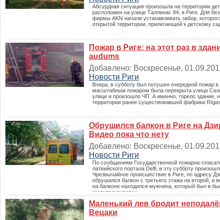
Абсурдная ситуация произошла на территории дет
расположен на улице Таллинас 84, в Риге. Для бе
фирмы AKN начали устанавливать забор, которого
открытой территории, прилегающей к детскому сад
Пожар в Риге: на этот раз в зда
audums
Добавлено: Воскресенье, 01.09.2013
Новости Риги
Вчера, в субботу был потушен очередной пожар в 
масштабным пожаром была перекрыта улица Салама
улице и произошло ЧП. А именно, горело здание,
территории ранее существовавшей фабрики Rīga
Обрушился балкон в Риге на Дзи
Видео пока что нету
Добавлено: Воскресенье, 01.09.2013
Новости Риги
По сообщениям Государственной пожарно-спасат
латвийского портала Delfi, в эту субботу произош
Чрезвычайное происшествие в Риге, по адресу Дз
обрушился балкон с третьего этажа на второй, и 
на балконе находился мужчина, который был в бы
госпитализирован.
Маленький лев бродит неподалёк
Вецаки