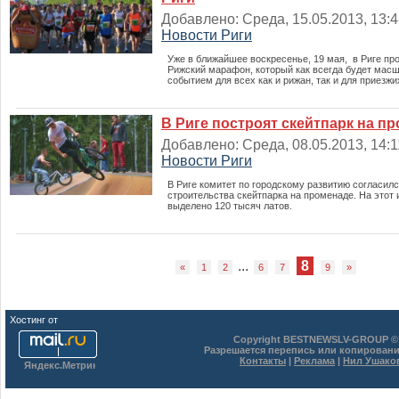
Добавлено: Среда, 15.05.2013, 13:48
Новости Риги
Уже в ближайшее воскресенье, 19 мая, в Риге пр
Рижский марафон, который как всегда будет ма
событием для всех как и рижан, так и для приезжи
В Риге построят скейтпарк на п
Добавлено: Среда, 08.05.2013, 14:11
Новости Риги
В Риге комитет по городскому развитию согласилс
строительства скейтпарка на променаде. На этот
выделено 120 тысяч латов.
...
8
«
1
2
6
7
9
»
Хостинг от
uCoz
Copyright BESTNEWSLV-GROUP © 
Разрешается перепись или копировани
Контакты
|
Реклама
|
Нил Ушако