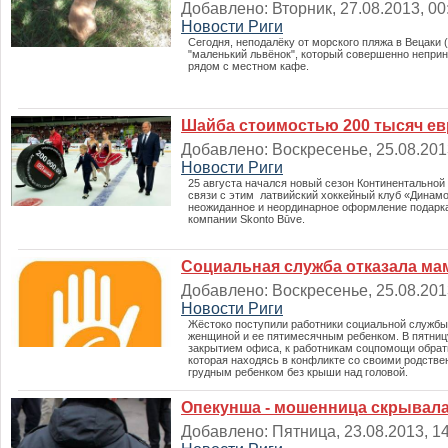
Добавлено: Вторник, 27.08.2013, 00:
Новости Риги
Сегодня, неподалёку от морского пляжа в Вецаки 
"маленький львёнок", который совершенно непри
рядом с местном кафе.
Шайба стоимостью 200 тысяч ев
Добавлено: Воскресенье, 25.08.2013
Новости Риги
25 августа начался новый сезон Континентальной 
связи с этим латвийский хоккейный клуб «Динамо
неожиданное и неординарное оформление подарка
компании Skonto Būve.
Социальная служба отказала ма
Добавлено: Воскресенье, 25.08.2013
Новости Риги
Жёстоко поступили работники социальной службы
женщиной и ее пятимесячным ребенком. В пятниц
закрытием офиса, к работникам соцпомощи обра
которая находясь в конфликте со своими родстве
грудным ребенком без крыши над головой.
Опекунша - мошенница скрывал
Добавлено: Пятница, 23.08.2013, 14