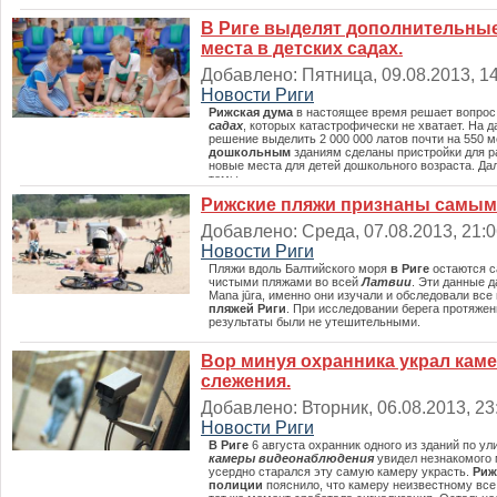
В Риге выделят дополнительные
места в детских садах.
Добавлено: Пятница, 09.08.2013, 14
Новости Риги
Рижская дума
в настоящее время решает вопрос
садах
, которых катастрофически не хватает. На 
решение выделить 2 000 000 латов почти на 550 ме
дошкольным
зданиям сделаны пристройки для 
новые места для детей дошкольного возраста. Да
темы.
Рижские пляжи признаны самым
Добавлено: Среда, 07.08.2013, 21:06
Новости Риги
Пляжи вдоль Балтийского моря
в Риге
остаются 
чистыми пляжами во всей
Латвии
. Эти данные 
Mana jūra, именно они изучали и обследовали вс
пляжей Риги
. При исследовании берега протяжен
результаты были не утешительными.
Вор минуя охранника украл кам
слежения.
Добавлено: Вторник, 06.08.2013, 23:
Новости Риги
В Риге
6 августа охранник одного из зданий по ул
камеры видеонаблюдения
увидел незнакомого 
усердно старался эту самую камеру украсть.
Риж
полиции
пояснило, что камеру неизвестному все 