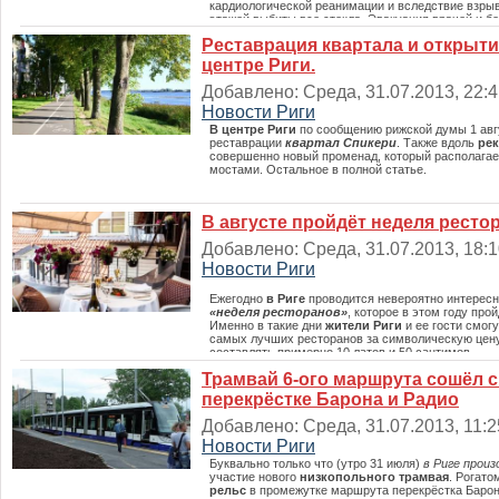
кардиологической реанимации и вследствие взрыв
этажей выбиты все стекла. Эвакуация врачей и б
ускоренном режиме. Далее в полном источнике.
Реставрация квартала и открыт
центре Риги.
Добавлено: Среда, 31.07.2013, 22:41
Новости Риги
В центре Риги
по сообщению рижской думы 1 авг
реставрации
квартал Спикери
. Также вдоль
рек
совершенно новый променад, который располага
мостами. Остальное в полной статье.
В августе пройдёт неделя рестор
Добавлено: Среда, 31.07.2013, 18:10
Новости Риги
Ежегодно
в Риге
проводится невероятно интересн
«неделя ресторанов»
, которое в этом году прой
Именно в такие дни
жители Риги
и ее гости смогу
самых лучших ресторанов за символическую цену
составлять примерно 10 латов и 50 сантимов.
Трамвай 6-ого маршрута сошёл с 
перекрёстке Барона и Радио
Добавлено: Среда, 31.07.2013, 11:25
Новости Риги
Буквально только что (утро 31 июля)
в Риге прои
участие нового
низкопольного трамвая
. Рогат
рельс
в промежутке маршрута перекрёстка Барон