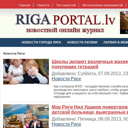
Главная
Новости
Топ новостей
Фотоальбомы мероприятий
НОВОСТИ ГОРОДА РИГА
НОВОСТИ ЛАТВИИ
ЛАТВИЯ В МЕ
Новости Риги
Школы делают различные махин
покупками тетрадей
Добавлено: Суббота, 07.09.2013, 23:
Новости Риги
Как сообщила IKVD - государственная служба кач
руководство некоторых школ требует, чтобы роди
тетради для учащихся за собственный счет. Зафи
нарушения.
Мэр Риги Нил Ушаков пожертвов
детской больнице, выигранные 
Добавлено: Пятница, 06.09.2013, 00
Новости Риги