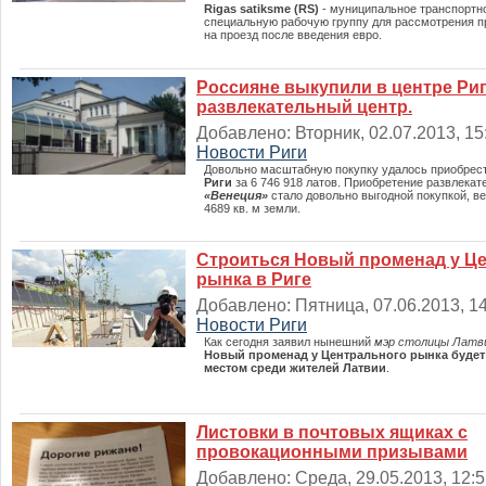
Rigas satiksme (RS)
- муниципальное транспортно
специальную рабочую группу для рассмотрения 
на проезд после введения евро.
Россияне выкупили в центре Ри
развлекательный центр.
Добавлено: Вторник, 02.07.2013, 15:
Новости Риги
Довольно масштабную покупку удалось приобре
Риги
за 6 746 918 латов. Приобретение развлекат
«Венеция»
стало довольно выгодной покупкой, ве
4689 кв. м земли.
Строиться Новый променад у Ц
рынка в Риге
Добавлено: Пятница, 07.06.2013, 14
Новости Риги
Как сегодня заявил нынешний
мэр столицы Латв
Новый променад у Центрального рынка буде
местом среди жителей Латвии
.
Листовки в почтовых ящиках с
провокационными призывами
Добавлено: Среда, 29.05.2013, 12:51