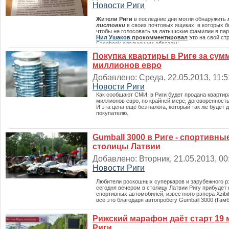
Новости Риги
Жители Риги
в последние дни могли обнаружить
листовки
в своих почтовых ящиках, в которых б
чтобы не голосовать за латышские фамилии в па
Нил Ушаков
прокомментировал
это на свой ст
Facebook следующим образом:
Покупка квартиры в Риге за сум
миллионов евро
Добавлено: Среда, 22.05.2013, 11:51
Новости Риги
Как сообщают СМИ, в Риги будет продана квартир
миллионов евро, по крайней мере, договоренность 
И эта цена ещё без налога, который так же будет 
покупателю.
Gumball 3000 в Риге - спортивны
столицы Латвии
Добавлено: Вторник, 21.05.2013, 00:
Новости Риги
Любители роскошных суперкаров и зарубежного рэ
сегодня вечером в столицу Латвии Ригу прибудет
спортивных автомобилей, известного рэпера Xzibit
всё это благодаря автопробегу Gumball 3000 (Гамб
Рижский марафон даёт старт 19 
Риги