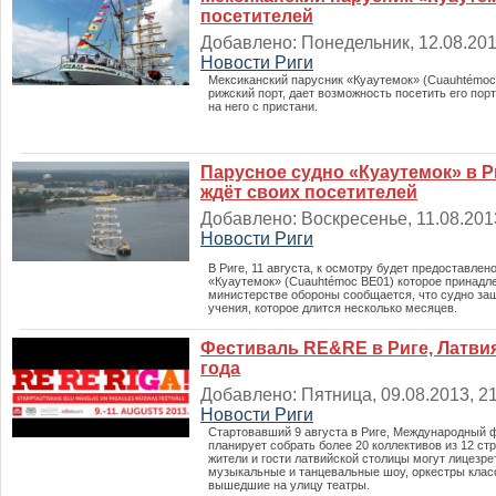
посетителей
Добавлено: Понедельник, 12.08.2013
Новости Риги
Мексиканский парусник «Куаутемок» (Cuauhtémoc
рижский порт, дает возможность посетить его пор
на него с пристани.
Парусное судно «Куаутемок» в Р
ждёт своих посетителей
Добавлено: Воскресенье, 11.08.2013
Новости Риги
В Риге, 11 августа, к осмотру будет предоставлен
«Куаутемок» (Cuauhtémoc BE01) которое принадл
министерстве обороны сообщается, что судно заш
учения, которое длится несколько месяцев.
Фестиваль RE&RE в Риге, Латвия 
года
Добавлено: Пятница, 09.08.2013, 21
Новости Риги
Стартовавший 9 августа в Риге, Международный ф
планирует собрать более 20 коллективов из 12 стр
жители и гости латвийской столицы могут лицезр
музыкальные и танцевальные шоу, оркестры клас
вышедшие на улицу театры.