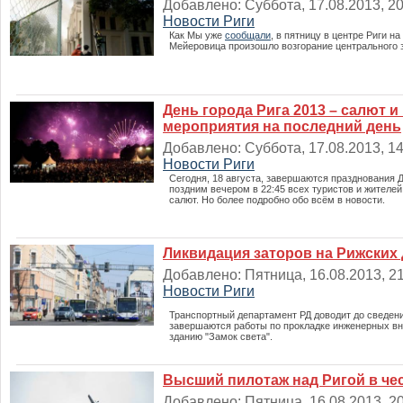
Добавлено: Суббота, 17.08.2013, 20:
Новости Риги
Как Мы уже
сообщали
, в пятницу в центре Риги н
Мейеровица произошло возгорание центрального з
День города Рига 2013 – салют 
мероприятия на последний день
Добавлено: Суббота, 17.08.2013, 14:
Новости Риги
Сегодня
,
18
августа
,
завершаются
празднования
поздним
вечером
в
22
:
45
всех
туристов
и
жителей
салют
.
Но
более
подробно
обо
всём
в новости
.
Ликвидация заторов на Рижских
Добавлено: Пятница, 16.08.2013, 21
Новости Риги
Транспортный
департамент
РД
доводит
до
сведен
завершаются
работы
по
прокладке
инженерных
в
зданию
"
Замок
света
".
Высший пилотаж над Ригой в чес
Добавлено: Пятница, 16.08.2013, 20