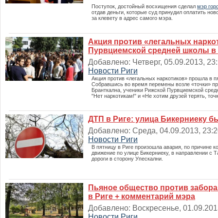
Поступок, достойный восхищения сделал
мэр гор
отдав деньги, которые суд принудил оплатить но
за клевету в адрес самого мэра.
Акция против «легальных нарко
Пурвциемской средней школы в
Добавлено: Четверг, 05.09.2013, 23:
Новости Риги
Акция против «легальных наркотиков» прошла в пя
Собравшись во время перемены возле «точки» пр
Бранткална, ученики Рижской Пурвциемской сред
"Нет наркотикам!" и «Не хотим друзей терять, точ
ДТП в Риге: улица Бикерниеку б
Добавлено: Среда, 04.09.2013, 23:20
Новости Риги
В пятницу в Риге произошла авария, по причине к
движение по улице Бикерниеку, в направлении с 
дороги в сторону Упескални.
Пьяное общество против забора 
в Риге + комментарий мэра
Добавлено: Воскресенье, 01.09.2013
Новости Риги