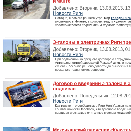
Иманте
Добавлено: Вторник, 13.08.2013, 13:
Новости Риги
Сегодня, с самого раннего утра,
мэр
города Рига
инспекцию
в Иманте
, в которых ведутся
ремонтн
восстановлению асфальта на дорогах и тротуа
Э-талоны в электричках Риги тр
Добавлено: Вторник, 13.08.2013, 01:
Новости Риги
При подписании очередного договора о сотрудни
Автотранспортной дирекцией Рижской думы и пре
vilciens (PV) было решено довести до вынесения 
несколько технических вопросов.
Договор о введении э-талона в 
подписан
Добавлено: Понедельник, 12.08.2013
Новости Риги
Как только что сообщил мэр Риги Нил Ушаков на 
социальной сети facebook, что договор о введении
подписан и остались считанные месяцы когда всё
Мексиканский парусник «Куауте