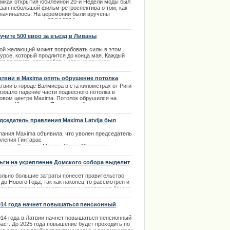
ели моды
амках открытия юбилейной 20-й Недели моды был
.01.2014
азан небольшой фильм-ретроспектива о том, как
е обратилась к поклонникам
 начиналось. На церемонии были вручены
иальные призы. | 03.04.2014
ima Rendezvous Jūrmala
учите 500 евро за въезд в Ливаны
ой желающий может попробовать силы в этом
курсе, который продлится до конца мая. Каждый
ет подавать свои работы-идеи на конкурс
изов. С таким призывом выступила Ливанская
евая дума.
атвии в Maxima опять обрушение потолка
.04.2014
твии в городе Валмиера в ста километрах от Риги
изошло падение части подвесного потолка в
говом центре Maxima. Потолок обрушился на
щади 40 кв.метров. Пресс-служба
ударственной пожарно-спасательной службы
СС) республики заявила, что жертв и получивших
дседатель правления Maxima Latvija был
мы нет. | 16.01.2014
лен руководством
пания Maxima объявила, что уволен председатель
ции извинилось за нарушение
вления Гинтарас
нскас. Директор Maxima Group Миндаугас
донавичюс доложил, что
ое решение акционеров группы было вызвано
ьги на укрепление Домского собора выделит
оответствующим тяжелому
а
енту в жизни Латвии высказыванием
ольно большие затраты понесет правительство
дседателя правления Maxima
до Нового Года, так как наконец-то рассмотрен и
ija Гинтараса Ясинскаса.
ержден проект реконструкции и укрепления башни
ского собора. это красивейшее сооружение и
.02.2014
орическое здание нуждается в срочном ремонте.
014 года начнет повышаться пенсионный
раст
.02.2014
014 года в Латвии начнет повышаться пенсионный
аст. До 2025 года повышение будет проходить по