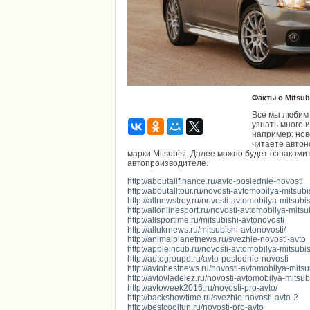
Факты о Mitsub
Все мы любим 
узнать много 
например: нов
читаете автон
марки Mitsubisi. Далее можно будет ознакоми
автопроизводителе.
http://aboutallfinance.ru/avto-poslednie-novosti
http://aboutalltour.ru/novosti-avtomobilya-mitsubish
http://allnewstroy.ru/novosti-avtomobilya-mitsubish
http://allonlinesport.ru/novosti-avtomobilya-mitsubi
http://allsportime.ru/mitsubishi-avtonovosti
http://allukrnews.ru/mitsubishi-avtonovosti/
http://animalplanetnews.ru/svezhie-novosti-avto
http://appleincub.ru/novosti-avtomobilya-mitsubi
http://autogroupe.ru/avto-poslednie-novosti
http://avtobestnews.ru/novosti-avtomobilya-mitsu
http://avtovladelez.ru/novosti-avtomobilya-mitsubis
http://avtoweek2016.ru/novosti-pro-avto/
http://backshowtime.ru/svezhie-novosti-avto-2
http://bestcoolfun.ru/novosti-pro-avto