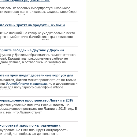
ерпреступник родился в Риге
сок самых опасных киберпреступников мира
личился еще на пять человек. Федеральное бюро
следований США выдало ордер на арест двух
одых хакеров. Это уроженец Латвии Петр
уров и Алексей Белан, известный в интернет-
иге семьи тратят на продукты, жилье и
бществах под никами "Федюня", "Абыр Валгов",
нспорт меньше половины своих доходов
рвалг", "Магг" и "Мой.Явик". Белан - гражданин
чение позиций, на которые уходит больше всего
сии латвийского происхождения.
дств семей столиц балтийских стран, является
ующей частью начатого в 2013 г. изучения
.11.2013
титутом продуктовой корзинки.
ормите лебедей на Даугаве у Дарзини
.04.2014
Даугаве у Дарзини образовалась зимняя стоянка
едей. Каждый год прикормленные лебеди не
идали Латвию, а оставались на зимовку на
гаве. Большое количество птиц собираются в
ом и том же месте рассчитывая на подкормку и
ту.
атвии производят деревянные корпуса для
.02.2014
one
зывается, Латвия может прославиться не только
ими
бронебойными машинами
, но и деревянными
лами для популярного смартфона iPhone.
.08.2013
ормационное пространство Латвии в 2015
у
дается усиление попыток России влиять на
ормационное пространство Латвии в 2015 году. В
и с тем, что Латвия станет
дседательствующим государством в ЕС был
лушан доклад экспертов на заседании
ламентской комиссии по правам человека и
нспортный затор по направлению к
ественным делам. | 29.01.2014
товыму мосту
оуправление Риги планирует оштрафовать
оителей, чья небрежная деятельность