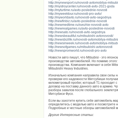
http://mynewsport.ru/novosti-avtomobilya-mitsubi
http://mystroycenter.ru/novosti-avto-2021-goda
http://myturtime.ru/avto-poslednie-novosti
http://myweektour.ru/novosti-pro-avto/
http://myworldavto.ru/novosti-avto-segodnya
http://newfinbiz.ru/avto-poslednie-novosti
http://newmedtime.ru/svezhie-novosti-avto
http://newrealgames.ru/avto-poslednie-novosti
http://newsato.ru/novosti-avto-segodnya
http://newsbeautiful.ru/mitsubishi-avtonovosti/
http://newsbizlife.ru/novosti-avtomobilya-mitsubi
http://newsinweek.ru/novosti-avtomobilya-mitsubish
http://newsofgames.ru/mitsubishi-avtonovosti
http://newspromworld.ru/novosti-pro-avto
Новости авто пишут, что Mitsubisi - это япон
производстве автомобилей. Но помимо этого у 
производства. Компания включает в себя Mitsub
Mitsubishi Heavy Industries.
Изначально компания направила свои силы на
проверки его надежности Митсубиши получает
километровый пробег, который Т1 проходит с 
договор на поставку данного авто в армию. Ч
разбора завалов после глобального землетря
Митсубиси Фусо.
Если вы захотите купить себе автомобиль мар
определитесь с моделью авто и посмотрите н
Подробные и честные обзоры автомобилей мо
Другие Интересные статьи: