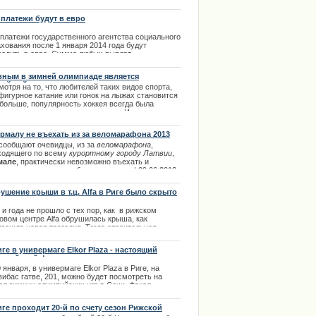
 платежи будут в евро
 платежи государственного агентства социального
хования после 1 января 2014 года будут
ходить в евро. Сумма любых выплат
матически будет пересчитана с латов на евро по
новленному курсу 1 евро = 0,702804 лата.
вным в зимней олимпиаде является
кейный турнир
.01.2014
отря на то, что любителей таких видов спорта,
фигурное катание или гонок на лыжах становится
 больше, популярность хоккея всегда была
спорима и заслуживает внимания. Именно
ому за хоккеем всегда следят более активно. |
2.2014
рмалу не въехать из за веломарафона 2013
 сообщают очевидцы, из за
веломарафона
,
ходящего по всему
курортному городу Латвии
,
мале
, практически невозможно въехать и
права в Риге с автошколой
двигаться на автомобиле по городе. | 09.06.2013
ушение крыши в т.ц. Alfa в Риге было скрыто
и года не прошло с тех пор, как в рижском
овом центре Alfa обрушилась крыша, как
изошла новая трагедия. Тогда строительная
ания, которая построила злополучный центр Alfa
e&Re не хотела давать обширных комментариев
иге в универмаге Elkor Plaza - настоящий
ему и как это произошло. Выяснить подробности
мпийский факел
лось только недавно.
 января, в универмаге Elkor Plaza в Риге, на
ибас гатве, 201, можно будет посмотреть на
.11.2013
ел зимних олимпийских игр в Сочи. Факел,
орый доставили в Ригу нес спортсмен из Латвии
пион по боксу участник олимпийских игр
иге проходит 20-й по счету сезон Рижской
ксандр Матюшенков.