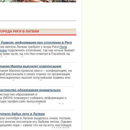
ОРОДА РИГИ В ЛАТВИИ
 Ушаков: информация про отопление в Риге
гие жители Латвии требуют у мэра Риги
Нила
кова
подключить отопление, так как ночью бывает
и ниже нуля, на что Нил ответил в Facebook на
а Laima Voice пройдет онлайн в
ей официальной страничке следующее...
аймы Вайкуле
.10.2013
пания Maxima выплатит компенсацию
пания
Maxima
провела
пресс
–
конференцию
,
на
орой
рассказала
о
своих
планах
по
организации
пенсационных
выплат
получившим
травмы
или
чья
при
обрушении
крыши
.
Компенсацию
ираются
выплатить
всем
пострадавшим
клиентам
ботникам
предприятия
. | 22.11.2013
истерство образования внимательно
ледит доходы студентов-выпускников
истерство образования и
ки (МОН) планирует собирать информацию о
ущих профессиях выпускников
в и их уровнях доходов. Для этих целей будет
дана специальная система учета
фессиональной деятельности студентов.
тупило бабье лето в Латвии
.04.2014
ало сентября в Латвии выдалось очень теплым,
что многие посчитали его бабьим летом. Однако
ерешняя пора – самое что ни на есть настоящее
ima Rendezvous Jūrmala будет
е лето, с туманами и листопадом. | 14.10.2013