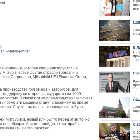
Нед
В р
shi
| 31
пок
Лайма Вайкул
все
спец
фестиваля La
Пол
Люб
кон
мож
эск
кра
shi
В Л
i-v-latvii-i-mire/
| 14
В Ла
про
тор
пло
гос
ская компания, которая специализируется на
(ГП
Mitsubisi есть и другие отрасли торговли и
Пре
трав
ishi Corporation, Mitsubishi UFJ Financial Group,
уво
Ком
Бюро вакцина
пра
Яси
 производство грузовиков и автобусов. Для
очереди
Баг
 поддержку со стороны государства на 1000-
так
легкостью. В связи с этим правительство заключает
Ден
нес
уть позже эти машины станут спасением во время
дум
мом
сения. Спустя год на рынок выходят автобусы
Дов
пре
еще 
Latv
утв
Дом
| 17
ки Митсубиси, новый или б\у, то перед этим точно
ист
а нее обзоры. А также пройдите тест-драйв.
С 2
жно найти в автоновостях.
воз
| 14
С 2
возр