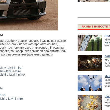
РАЗНЫЕ НОВОСТИ Г
isi
Нил
Мно
автомобили и автоновости. Ведь из них можно
Уша
интересного и полезного про автомобили,
уже 
Финал конкурс
ости про новинки авто и автоспорт. И если вы
сво
овости, то наверняка слышали про автомобили
резиденции Л
| 02
ться с несколькими фактами о данном
Ком
Ком
кот
ком
i-v-latvii-i-mire/
уве
i-v-latvii-i-mire
соб
и
ра
shi-v-latvii-i-mire/
Мин
отс
Мин
нау
буд
shi
ВУЗо
соз
про
bishi
Нас
| 07
hi-v-latvii-i-mire
Нач
так 
теп
Фестиваль La
бабь