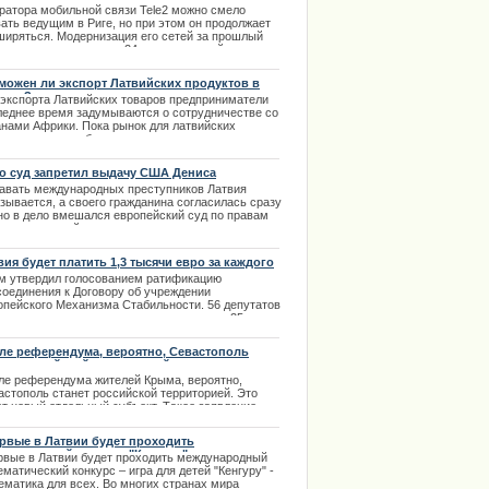
ратора мобильной связи Tele2 можно смело
вать ведущим в Риге, но при этом он продолжает
ширяться. Модернизация его сетей за прошлый
 позволила установить 24 новых станций
ления 3G. | 31.03.2014
можен ли экспорт Латвийских продуктов в
ику?
 экспорта Латвийских товаров предприниматели
леднее время задумываются о сотрудничестве со
анами Африки. Пока рынок для латвийских
портеров в подобных странах открыт и у них есть
ошая возможность завоевать там лидирующие
иции. Латвийские товары пользуются большим
о суд запретил выдачу США Дениса
сом в Африке. | 01.01.2013
овского
авать международных преступников Латвия
зывается, а своего гражданина согласилась сразу
 но в дело вмешался европейский суд по правам
овека, который на время суда запретило выдачу
диненным Штатам Америки латвийского
жданина Дениса Чалковского, которого обвиняют в
вия будет платить 1,3 тысячи евро за каждого
рпреступлениях. | 09.08.2013
еля
м утвердил голосованием ратификацию
соединения к Договору об учреждении
опейского Механизма Стабильности. 56 депутатов
голосовали за принятие присоединения и 25
век проголосовали против. | 29.01.2014
ле референдума, вероятно, Севастополь
нет российской территорией
ле референдума жителей Крыма, вероятно,
астополь станет российской территорией. Это
ет новый отдельный субъект. Такое заявление
лал сегодня для прессы исполняющий
занности главы городской администрации
рвые в Латвии будет проходить
астополя Дмитрий Белик.
ематический конкурс "Кенгуру"
рвые в Латвии будет проходить международный
.03.2014
матический конкурс – игра для детей "Кенгуру" -
ематика для всех. Во многих странах мира