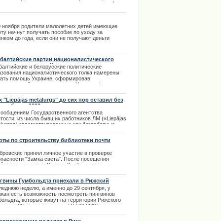
льники принимают участие в этом конкурсе. |
3.2014
0 ноября родители малолетних детей имеющие
ту начнут получать пособие по уходу за
нком до года, если они не получают деньги
оженные к выплате по материнству или
ительское пособие.
.11.2013
балтийские партии националистического
ка окажут помощь Украине
балтийские и белорусские политические
азования националистического толка намерены
зать помощь Украине, сформировав
дународный комитет помощи Украине. |
2.2014
х "Liepājas metalurgs" до сих пор оставил без
оты более 1200 человек
сообщениям Государственного агентства
тости, из числа бывших работников ЛМ («Liepājas
lurgs») зарегистрированных как безработные,
ые места работы смогли найти только 103
овека.
оты по строительству библиотеки почти
ершены
.04.2014
бровскис принял личное участие в проверке
опасности "Замка света". После посещения
ойки и.о. премьера Валдис Домбровскис
инство") заявил о том, что проект нового здания
вийской Национальной библиотеки является
гвины Гумбольдта приехали в Рижский
мером качественного надзора за процессом
парк
леднюю неделю, а именно до 29 сентября, у
оительства.
ожан есть возможность посмотреть пингвинов
.02.2014
больдта, которые живут на территории Рижского
арка с 23 июля этого года. | 27.09.2013