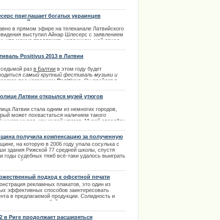
ме один год прибавляет три месяца к пенсионному
асту. К 2025 году пенсионный возраст латвийцев
игнет 65 лет.
серс приглашает богатых украинцев
еезжать в Латвию
.11.2013
авно в прямом эфире на телеканале Латвийского
евидения выступил Айнар Шлесерс с заявлением
ом, что можно предложить украинцам, чей доход
е среднего, переезжать жить в Латвию.
тиваль Positivus 2013 в Латвии
.04.2014
 седьмой раз
в Балтии
в этом году будет
водиться
самый крупный фестиваль музыки и
усства
под названием
Positivus
. Он пройдет в
де Салацгриве с 19 по 21 июля.
толице Латвии открылся музей утюгов
.07.2013
лица Латвии стала одним из немногих городов,
орый может похвастаться наличием такого
бычного музея, как музей утюгов. Музей способен
доставить своим посетителям более сотни самых
ных и необычных утюгов.
щина получила компенсацию за полученную
вму
.02.2014
щине, на которую в 2006 году упала сосулька с
ши здания Рижской 77 средней школы, спустя
ги годы судебных тяжб всё-таки удалось выиграть
 и суд обязал, хоть и частично, выплатить
ерпевшей сумму в шесть тысяч латов. |
4.2013
ожественный подход к офсетной печати
онстрация рекламных плакатов, это один из
ых эффективных способов заинтересовать
ента в предлагаемой продукции. Солидность и
дставительность любой компании намного
личивается если в ее рекламных проектах
ствует такой вид рекламы, как плакат. |
e2 в Риге продолжает расширяться
4.2014