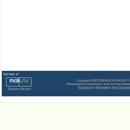
Хостинг от
uCoz
Copyright BESTNEWSLV-GROUP © 
Разрешается перепись или копировани
Контакты
|
Реклама
|
Нил Ушако