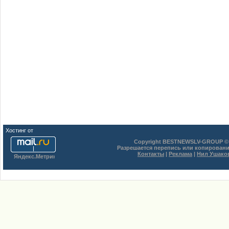
Хостинг от
uCoz
Copyright BESTNEWSLV-GROUP © 
Разрешается перепись или копировани
Контакты
|
Реклама
|
Нил Ушако