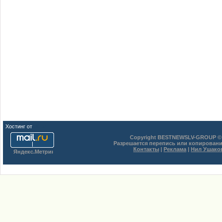
Хостинг от
uCoz
Copyright BESTNEWSLV-GROUP © 
Разрешается перепись или копировани
Контакты
|
Реклама
|
Нил Ушако