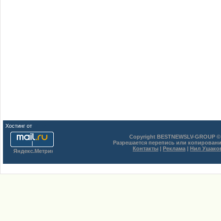
Хостинг от
uCoz
Copyright BESTNEWSLV-GROUP © 
Разрешается перепись или копировани
Контакты
|
Реклама
|
Нил Ушако