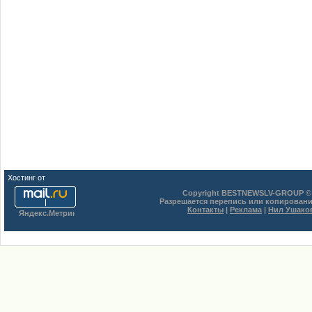
Хостинг от
uCoz
Copyright BESTNEWSLV-GROUP © 
Разрешается перепись или копировани
Контакты
|
Реклама
|
Нил Ушако