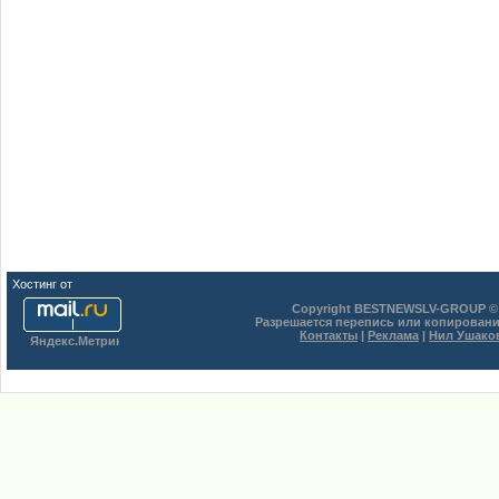
Хостинг от
uCoz
Copyright BESTNEWSLV-GROUP © 
Разрешается перепись или копировани
Контакты
|
Реклама
|
Нил Ушако