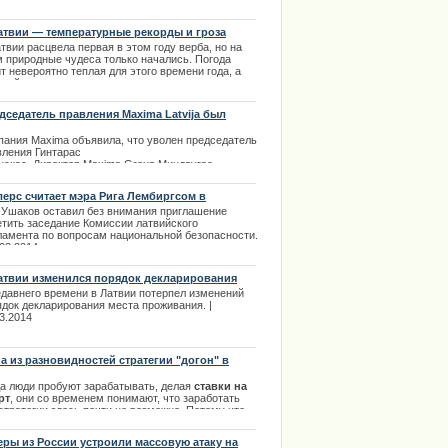
ей
готовы помочь, как и морально, так и
ериально.
| 22.11.2013
атвии — температурные рекорды и гроза
твии расцвела первая в этом году верба, но на
м природные чудеса только начались. Погода
т невероятно теплая для этого времени года, а
лей радует отсутствие снега и солнечная погода.
совсем недавно, здесь появилась радуга. Ее
ели тысячи жителей, которые тут же
дседатель правления Maxima Latvija был
тографировали радугу и стали делиться фото в
лен руководством
альных сетях. | 24.12.2013
пания Maxima объявила, что уволен председатель
вления Гинтарас
нскас. Директор Maxima Group Миндаугас
донавичюс доложил, что
ое решение акционеров группы было вызвано
лерс считает мэра Рига Лембиргсом в
оответствующим тяжелому
иатюре
 Ушаков оставил без внимания приглашение
енту в жизни Латвии высказыванием
етить заседание Комиссии латвийского
дседателя правления Maxima
ламента по вопросам национальной безопасности.
ija Гинтараса Ясинскаса.
.02.2014
.02.2014
атвии изменился порядок декларирования
та проживания
едавнего времени в Латвии потерпел изменений
ядок декларирования места проживания. |
3.2014
а из разновидностей стратегии "догон" в
вках на спорт
да люди пробуют зарабатывать, делая
ставки на
рт
, они со временем понимают, что заработать
стратегии здесь почти не возможно. Потому что
олях, кортах, площадках и т.д. все время
исходят разные непредвиденные вещи.
еры из России устроили массовую атаку на