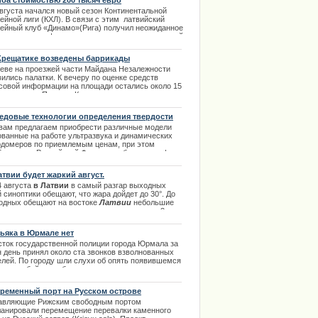
ба стоимостью 200 тысяч евро
.02.2014
августа начался новый сезон Континентальной
ейной лиги (КХЛ). В связи с этим латвийский
кейный клуб «Динамо»(Рига) получил неожиданное
еординарное оформление подарка от строительной
ании Skonto Būve. | 25.08.2013
Крещатике возведены баррикады
иеве на проезжей части Майдана Незалежности
ились палатки. К вечеру по оценке средств
совой информации на площади остались около 15
яч человек. Поперек Крещатика возведены
икады | 02.12.2013
едовые технологии определения твердости
ериалов
вам предлагаем приобрести различные модели
ованные на работе ультразвука и динамических
рдомеров по приемлемым ценам, при этом
бжение по Российской Федерации бесплатна.
|
3.2014
атвии будет жаркий август.
4 августа
в Латвии
в самый разгар выходных
 синоптики обещают, что жара дойдет до 30°. До
одных обещают на востоке
Латвии
небольшие
и, а также утверждают, что температура до 3
уста не поднимется выше +16 - + 24°. Порывы
а в эти дни будут достигать около 16 м/с и
ьяка в Юрмале нет
осредственно к выходным станет уже значительно
сток государственной полиции города Юрмала за
ее. Остальное в полном обзоре темы. |
н день принял около ста звонков взволнованных
7.2013
елей. По городу шли слухи об опять появившемся
ьяке - убийце якобы орудующем в городе.
ударственная полиция Юрмалы не подтвердила
сную информацию, подчеркнув, что слухи
ременный порт на Русском острове
ершенно безосновательны. | 10.11.2013
авляющие Рижским свободным портом
ланировали перемещение перевалки каменного