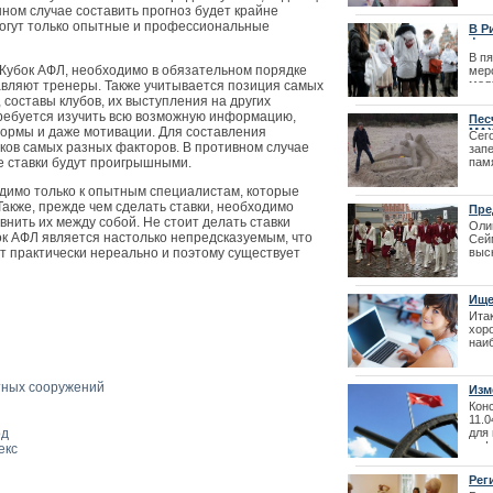
очереди
авт
нном случае составить прогноз будет крайне
Эрг
могут только опытные и профессиональные
В Р
мод
фле
В п
| 30
а Кубок АФЛ, необходимо в обязательном порядке
мер
мол
авляют тренеры. Также учитывается позиция самых
соб
 составы клубов, их выступления на других
пок
ребуется изучить всю возможную информацию,
Пес
род
формы и даже мотивации. Для составления
MAX
Сег
тков самых разных факторов. В противном случае
| 22
зап
се ставки будут проигрышными.
пам
скул
| 25
димо только к опытным специалистам, которые
Также, прежде чем сделать ставки, необходимо
Пре
внить их между собой. Не стоит делать ставки
выс
Оли
бок АФЛ является настолько непредсказуемым, что
Сей
т практически нереально и поэтому существует
выс
дос
28.0
Ище
Итак
хоро
наи
сет
сер
инте
тных сооружений
Изм
нег
Кон
11.
од
для
инф
екс
| 27
Рег