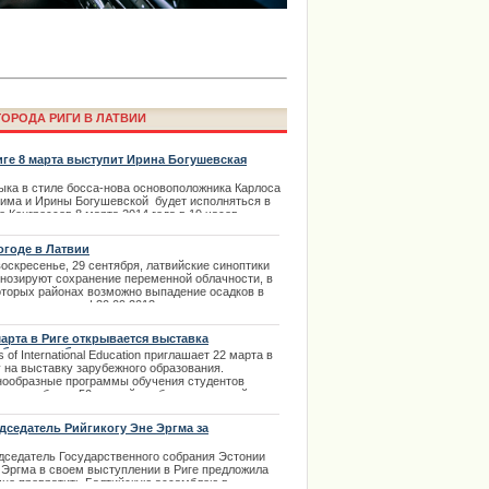
ОРОДА РИГИ В ЛАТВИИ
иге 8 марта выступит Ирина Богушевская
ыка в стиле босса-нова основоположника Карлоса
има и Ирины Богушевской будет исполняться в
е обратилась к поклонникам
 Конгрессов 8 марта 2014 года в 19 часов.
ima Rendezvous Jūrmala
ания Bilesuserviss предлагает купить билеты на
ерт в своих кассах.
огоде в Латвии
.03.2014
оскресенье, 29 сентября, латвийские синоптики
гнозируют сохранение переменной облачности, в
оторых районах возможно выпадение осадков в
 града и дождя. | 30.09.2013
марта в Риге открывается выставка
убежного образования
 of International Education приглашает 22 марта в
у на выставку зарубежного образования.
нообразные программы обучения студентов
дставят более 50 разный учебных заведений
а.
.03.2014
дседатель Рийгикогу Эне Эргма за
рудничество и модернизацию
дседатель Государственного собрания Эстонии
 Эргма в своем выступлении в Риге предложила
ции извинилось за нарушение
чно превратить Балтийскую ассамблею в