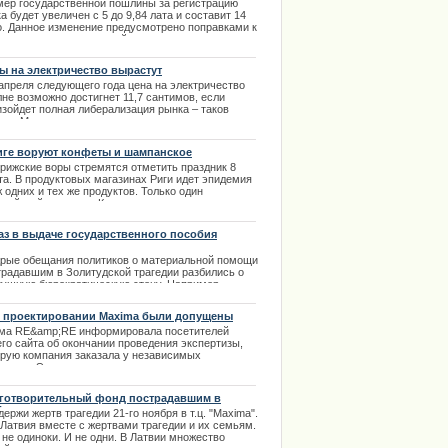
мер государственной пошлины за регистрацию
а будет увеличен с 5 до 9,84 лата и составит 14
о. Данное изменение предусмотрено поправками к
вилам о государственной пошлине за регистрацию
в гражданского состояния. | 26.09.2013
ы на электричество вырастут
 апреля следующего года цена на электричество
не возможно достигнет 11,7 сантимов, если
изойдет полная либерализация рынка – таков
гноз Министерства экономики и многих
стников рынка.
| 17.09.2013
иге воруют конфеты и шампанское
 рижские воры стремятся отметить праздник 8
та. В продуктовых магазинах Риги идет эпидемия
 одних и тех же продуктов. Только один
ицейский участок в Курземе за один день выловил
ь мелких воришек. Каждый из них мечтал
дравить любимую женщину. Попавшись в руки
аз в выдаче государственного пособия
анников они объяснили свой поступок именно тем,
на носу праздник, а поздравить не чем. |
рые обещания политиков о материальной помощи
3.2014
традавшим в Золитудской трагедии разбились о
душную бюрократическую стену. Например,
онную компенсацию не может получить человек,
рого скорая забрала из дома, а не из торгового
 проектировании Maxima были допущены
ра.
ушения
ма RE&amp;RE информировала посетителей
.01.2014
его сайта об окончании проведения экспертизы,
орую компания заказала у независимых
пертов. Экспертизу проекта строительства
ермаркета Maxima в рижском районе Золитуде
вели сертифицированные строительные инженеры
готворительный фонд пострадавшим в
ис Грасманис, Валерий Васильев и Дидзис
ima
держи
жертв
трагедии
21-го
ноября в т.ц. "Maxima"
.
рс. | 28.11.2013
 Латвия
вместе с
жертвами трагедии
и их семьям.
не одиноки.
И не одни
.
В Латвии
множество