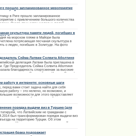
оритетную организацию. В качестве примера
ма привела сотрудничество и обоюдную
иге прошло запланированное мероприятие
ернизацию железнодорожного сообщения.
ш-моб «Латвия - моя родина»
ятницу в Риге прошло запланированное
.11.2013
оприятие с привлечением большого количества
одежи. Около двух сотен молодых людей
рались на Ратушной площади Риги и провели
азательную акцию - флеш-моб «Латвия - моя
чаная скульптура памяти людей, погибших в
ина».
IMA Золитуде
одня на морском пляже в Майори была
.03.2014
ечетлена потрясающая песчаная скульптура в
ять о людях, погибших в Золитуде. На фото
ьптура и ее автор.
.11.2013
дседатель Сейма Латвии Солвита Аболтиня
казала благодарность спортсменам
мпийская делегация Латвии была приглашена в
м. Где Председатель Сейма Солвита Аболтиня
казала благодарность спортсменам за высокие
тижения на зимних Олимпийских Играх в Сочи. |
2.2014
м работу в интернете: основные шаги
, перед вами стоит задача найти для себя
шую работу – это нелегко, но возможно, и
большие возможности для этого предоставляет
ь интернет. Сегодня большинство более или менее
ьезных фирм и организаций представлены в
рнете. | 02.02.2014
енение порядка выдачи виз в Турцию (для
раждан Латвии)
статируем, что Латвийским не гражданам с
04.2014 был трансформирован порядок выдачи виз
 въезда на территорию Турции. Об этом
ормирует Министерство иностранных дел Турции.
.02.2014
истрация брака подоражает