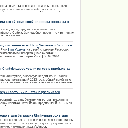
ерпространство Латвии
.09.2013
ершающий этап прошлого года был несколько
порчен организованной кибератакой на
вийские интернет-ресурсы. Массовая кибератака
а совершена неизвестными злоумышленниками с
ользованием российских IP-адресов.
дической комиссией одобрена поправка о
азании за отрицание оккупации, методом
.02.2014
енения формулировки
сем недавно, юридической комиссией
вийского Сейма, был одобрен проект по уточнению
овного закона.
.03.2014
ледние новости от Нила Ушакова о билетах и
ественном транспорте Риги
 Риги
Нил Ушаков
на своей странице Facebook
ожил свежую информацию о билетах и
ственном транспорте Риги. | 06.02.2014
к Citadele вдвое увеличил свою прибыль за
3 год
овская группа, в которую входит банк Citadele,
ершила предыдущий 2013 год с общей прибылью
о 14 млн евро. А сам банк Citadele сумел удвоить
и обороты и увеличить прибыль до отметки чуть
ьше 15 млн евро.
мер инвестиций в Латвию увеличился
.04.2014
прошлый год зарубежные инвесторы вложили в
овной капитал Латвийских предприятий 301,6 млн
ов. Портфель инвестиции по схеме вложено –
ято, увеличил свой объем до небывалого размера
85 млрд латов.
оданы для багажа из Rimi непригодны для
ётов
.01.2014
я, проходящая в торговой сети Rimi завершилась,
ногие покупатели оценили щедрое предложение и
авелись чемоданчиками Wenger.