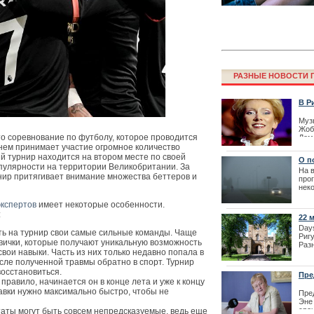
РАЗНЫЕ НОВОСТИ Г
В Р
Муз
Жоб
Лайма Вайкул
то соревнование по футболу, которое проводится
Доме
фестиваля La
Комп
 нем принимает участие огромное количество
конц
й турнир находится на втором месте по своей
О п
пулярности на территории Великобритании. За
| 03
На в
рнир притягивает внимание множества беттеров и
про
нек
виде
экспертов
имеет некоторые особенности.
:
22 
зар
Days
ь на турнир свои самые сильные команды. Чаще
Риг
овички, которые получают уникальную возможность
Раз
вои навыки. Часть из них только недавно попала в
пре
осле полученной травмы обратно в спорт. Турнир
мир
| 18
восстановиться.
Пре
 правило, начинается он в конце лета и уже к концу
сот
тавки нужно максимально быстро, чтобы не
Пре
Эне
Бюро вакцина
сро
таты могут быть совсем непредсказуемые, ведь еще