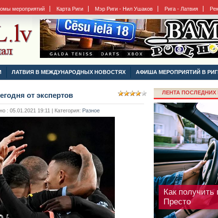
бомы мероприятий
Карта Риги
Мэр Риги - Нил Ушаков
Рига - Латвия
Ре
Фестиваль La
И
ЛАТВИЯ В МЕЖДУНАРОДНЫХ НОВОСТЯХ
АФИША МЕРОПРИЯТИЙ В РИГ
перенесен
ЛЕНТА ПОСЛЕДНИХ 
егодня от экспертов
 : 05.01.2021 19:11 | Категория:
Разное
Как получить 
Престо