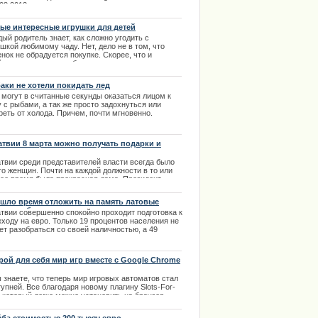
.08.2013
ые интересные игрушки для детей
ый родитель знает, как сложно угодить с
шкой любимому чаду. Нет, дело не в том, что
нок не обрадуется покупке. Скорее, что и
ственно деткам, любви с первого взгляда не
ится, и игрушка будет заброшена подальше. |
1.2014
аки не хотели покидать лед
 могут в считанные секунды оказаться лицом к
 с рыбами, а так же просто задохнуться или
реть от холода. Причем, почти мгновенно.
.12.2013
атвии 8 марта можно получать подарки и
ты
атвии среди представителей власти всегда было
го женщин. Почти на каждой должности в то или
гое время была прекрасная дама. Президент
аны, депутаты все уровней, партийные вожди,
истры, а с недавних пор и премьер-министр —в
шло время отложить на память латовые
вийской Республике женщины занимали высокие
етки и банкноты
атвии совершенно спокойно проходит подготовка к
жности.
ходу на евро. Только 19 процентов населения не
.03.2014
ет разобраться со своей наличностью, а 49
центов уже отложило на память латовые монетки
упюры.
.02.2014
рой для себя мир игр вместе с Google Chrome
 знаете, что теперь мир игровых автоматов стал
упней. Все благодаря новому плагину Slots-For-
 который легко можно установить на браузер
gle Chrome.