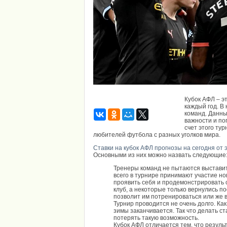
Кубок АФЛ – э
каждый год. В
команд. Данны
важности и по
счет этого ту
любителей футбола с разных уголков мира.
Ставки на кубок АФЛ прогнозы на сегодня от 
Основными из них можно назвать следующие
Тренеры команд не пытаются выставит
всего в турнире принимают участие н
проявить себя и продемонстрировать с
клуб, а некоторые только вернулись п
позволит им потренироваться или же 
Турнир проводится не очень долго. Как
зимы заканчивается. Так что делать с
потерять такую возможность.
Кубок АФЛ отличается тем, что резуль