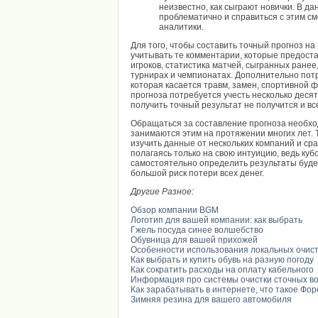
неизвестно, как сыграют новички. В да
проблематично и справиться с этим с
аналитики.
Для того, чтобы составить точный прогноз н
учитывать те комментарии, которые предост
игроков, статистика матчей, сыгранных ранее,
турнирах и чемпионатах. Дополнительно пот
которая касается травм, замен, спортивной 
прогноза потребуется учесть несколько деся
получить точный результат не получится и в
Обращаться за составление прогноза необхо
занимаются этим на протяжении многих лет. 
изучить данные от нескольких компаний и сра
полагаясь только на свою интуицию, ведь ку
самостоятельно определить результаты буде
большой риск потери всех денег.
Другие Разное:
Обзор компании BGM
Логотип для вашей компании: как выбрать
Гжель посуда синее волшебство
Обувница для вашей прихожей
Особенности использования локальных очис
Как выбрать и купить обувь на разную погоду
Как сократить расходы на оплату кабельного
Информация про системы очистки сточных в
Как зарабатывать в интернете, что такое Фор
Зимняя резина для вашего автомобиля