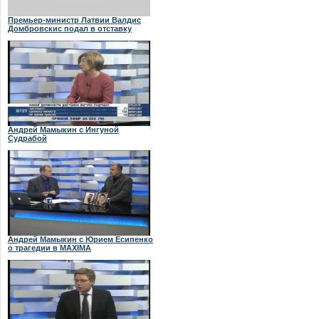
Премьер-министр Латвии Валдис
Домбровскис подал в отставку
Андрей Мамыкин с Ингуной
Судрабой
Андрей Мамыкин с Юрием Есипенко
о трагедии в MAXIMA