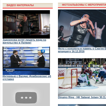
первым в их мног
лечения тяжелобо
ФОТОАЛЬБОМЫ С МЕРОПРИЯТИЙ
ВИДЕО МАТЕРИАЛЫ
Хоть это не поме
провести операц
| 22.12.2014
Задорнова хотят лишить вида на
жительство в Латвии!
Фото с концерта в память о Сергее
младшего 16.12.2016
Интервью с Валдис Домбровскис об
отставке
Dinamo Riga - HK Salavat Julaev 30.11