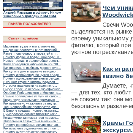
Чем уник
Андрей Мамыкин в эфире с Нилом
Woodwic
Ушаковым о трагедии в MAXIMA
Свечи Woo
ПАНЕЛЬ ПОЛЬЗОВАТЕЛЯ
выделяются на рынке
своему уникальному 
Статьи партнёров
фитилю, который при 
Маркетинг вузов и его влияние на...
На досках бесплатных объявлений ...
уютное потрескивание,
Растет популярность кроватей с п...
Почему лодки на воздушной подушк...
Новые тренды в сфере общего хост...
Кому пригодятся кабриолеты из СШ...
Как играт
Как правильно выбрать деревянную...
Как купить дом в деревне выгодно...
казино без
Почему любой свадьбе нужен сваде...
Почему оцинкованные винты сегодн...
В конном клубе в Кимрах родился ...
Думаете, ч
История гравировки на граните: о...
Вырос спрос на необычную офисную...
— для тех, кто любит
Особняк Рябушинского в Москве пр...
Самые популярные услуги от салон...
не совсем так: они мо
Когда люди заказывают кремацию, ...
Как правильно ухаживать за внутр...
безопасным развлечен
Топ-3 европейских препаратов для...
В Европе создадут новое лекарств...
Нумерология совместимости: как о...
Когда нужно записываться на лазе...
Храмы Го
Жительница Казахстана вылечила с...
Почему европейские лекарства час...
экскурси.
Как взыскать задолженность с пом...
Почему аудит объектов интеллекту...