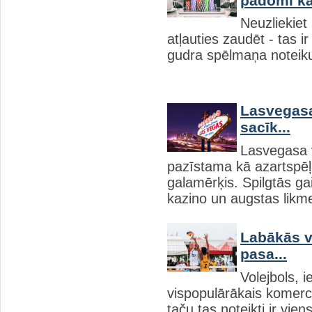
padomi ka
Neuzliekiet
atļauties zaudēt - tas i
gudra spēlmaņa noteik
Lasvegasa
sacīk...
Lasvegasa v
pazīstama kā azartspēļ
galamērķis. Spilgtās g
kazino un augstas likme
Labākās v
pasa...
Volejbols, 
vispopulārākais komerci
taču tas noteikti ir vien