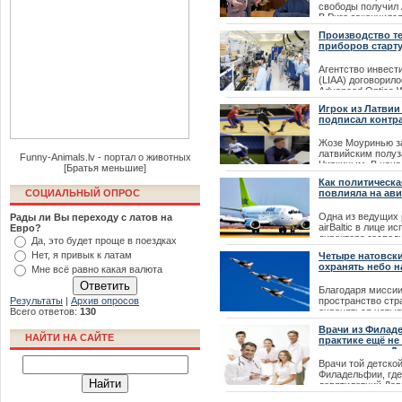
свободы получил
политических сче
В Риге закончилс
процесс над пред
| 22.02.2021
Производство т
Вентспилсской д
приборов старту
| 22.02.2021
Агентство инвест
(LIAA) договорил
Advanced Optics W
сотрудничестве, в
Игрок из Латви
Даугавпилсе буде
подписал контра
по изготовлению 
приборов.
Жозе Моуринью з
латвийским полу
| 22.02.2021
Funny-Animals.lv - портал о животных
Чиркиным. В нача
[Братья меньшие]
подписал первый
Как политическа
контракт с футбо
СОЦИАЛЬНЫЙ ОПРОС
повлияла на ав
(«Тоттенхэмом») 
положительный от
Одна из ведущих 
Рады ли Вы переходу с латов на
Особенного.
airBaltic в лице и
Евро?
директора господ
| 18.12.2019
Да, это будет проще в поездках
сообщила о знач
Нет, я привык к латам
Четыре натовски
цен на авиаперев
охранять небо н
Мне всё равно какая валюта
| 11.02.2015
Благодаря мисси
Результаты
|
Архив опросов
пространство стр
Всего ответов:
130
охраняться четы
Eurofighter Typho
Врачи из Филад
уже сегодня, в во
НАЙТИ НА САЙТЕ
практике ещё не
на авиабазу ВВС 
случаев, как у Д
Они были предос
Врачи той детско
Филадельфии, где
| 28.12.2014
девятилетний Дав
что случай его бо