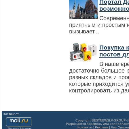
Портал Д
возможнос
Современн
приятным и простым 
вызывает...
Покупка 
постов дл
В наше вре
достаточно большое 
разных складов и про
которые приходится у
контролировать из дал
Хостинг от
uCoz
Copyright BESTNEWSLV-GROUP © 
Разрешается перепись или копировани
Контакты
|
Реклама
|
Нил Ушако