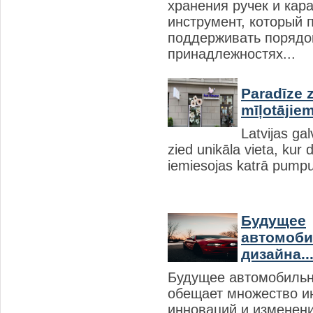
хранения ручек и кар
инструмент, который 
поддерживать порядо
принадлежностях...
Paradīze 
mīļotājiem:
Latvijas ga
zied unikāla vieta, kur
iemiesojas katrā pumpur
Будущее
автомоби
дизайна..
Будущее автомобильн
обещает множество и
инноваций и изменен