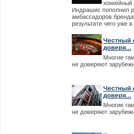
хоккейный
Индрашис пополнил 
амбассадоров бренда 
результате чего уже в
Честный о
доверя...
Многие га
не доверяют зарубеж
Честный о
доверя...
Многие га
не доверяют зарубеж