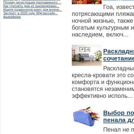
Почему регистрация программного ...
Гоа, извес
Как утеплить дом из оцилиндрован...
Ищете подарочную книгу для мужчи...
потрясающими пляжам
Эксперт: в 2025 году SPA бассейн...
фывафыва
ночной жизнью, также
богатым культурным и
наследием, включ...
Раскладн
сочетание 
Раскладны
кресла-кровати это с
комфорта и функцион
становятся незаменим
эффективно исполь...
Выбор по
пенала дл
Пенал не 