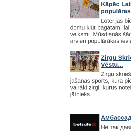
Kāpēc Latv
populāras.
Loterijas bi
domu kļūt bagātam, lai
veiksmi. Mūsdienās šāda
arvien populārākas ievi
Zirgu Skr
Vēstu...
Zirgu skrie
jāšanas sports, kurā pie
vairāki zirgi, kurus note
jātnieks.
Амбассад
Не так дав