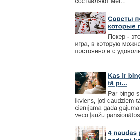
составляют мег...
Советы п
которые п
Покер - эт
игра, в которую можно
постоянно и с удовол
Kas ir bin
tā pi...
Par bingo sp
ikviens, ļoti daudziem t
cienījama gada gājuma
veco ļaužu pansionātos 
4 naudas 