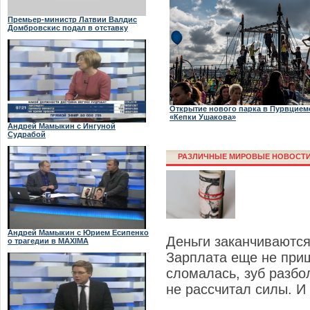
Премьер-министр Латвии Валдис
Домбровскис подал в отставку
Открытие нового парка в Пурвцием
«Кепки Ушакова»
Андрей Мамыкин с Ингуной
Судрабой
РАЗЛИЧНЫЕ МИРОВЫЕ НОВОСТ
Андрей Мамыкин с Юрием Есипенко
Деньги заканчиваются
о трагедии в MAXIMA
Зарплата еще не приш
сломалась, зуб разбо
не рассчитал силы. И 