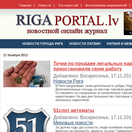
Главная
Новости
Топ новостей
Фотоальбомы мероприятий
НОВОСТИ ГОРОДА РИГА
НОВОСТИ ЛАТВИИ
ЛАТВИЯ В МЕ
17 Ноября 2013
Точки по продаже легальных на
приостановили свою работу
Добавлено: Воскресенье, 17.11.2013
Новости Риги
В Риге продолжают свою деятельность рейды "Нар
Дополнительные походы по местам торговли дали 
то повлиять на специально остановленную торго
наркотиками. На два дня большинство торговцев 
легальных наркотиков.
51слот автоматы
Добавлено: Воскресенье, 17.11.2013
Мировые новости
За долгие годы доступности, люди полюбили игро
фортуну на прочность, дернуть за руку "одноруког