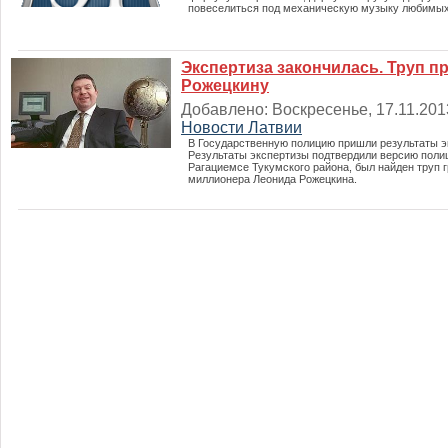
повеселиться под механическую музыку любимых
Экспертиза закончилась. Труп п
Рожецкину
Добавлено: Воскресенье, 17.11.2013
Новости Латвии
В Государственную полицию пришли результаты э
Результаты экспертизы подтвердили версию полиц
Рагациемсе Тукумского района, был найден труп
миллионера Леонида Рожецкина.