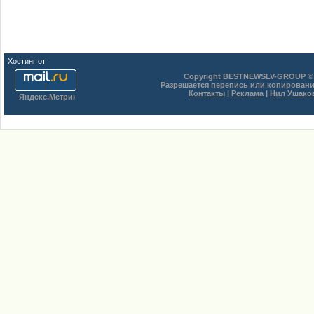
Хостинг от
uCoz
Copyright BESTNEWSLV-GROUP © 
Разрешается перепись или копировани
Контакты
|
Реклама
|
Нил Ушако