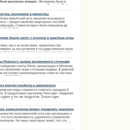
деля высокого юмора
». Вечеринка была в
ть десятилетия так популярного
Comedy Club
, на
рой присутствовали практически все его
атели и резиденты. Далее в полном источнике.[b]
истры экономики и министры
.08.2013
госостояния, ищут возможность существенно
более вероятный путь решения возникшего
гчить последствия возможного подорожания
роса – предоставление квартирных пособий
ктроэнергии
оимущим, ставка которых была повышена до
 | 19.02.2014
атвии брали налог с игроков в азартные игры
твии, как и во всем мире, правительство
еживает за поступления в государственную казну
азрабатывает целый ряд мер и принимает массу
ых усовершенствованных законов для пополнения
ежного запаса страны.
ы Рижского залива загрязняются сточными
ами
.03.2014
сообщению газеты Diena, канализация в Меллужи
ьно загрязняет море сточными водами. В рижский
ив поступают канализационные стоки из частных
в | 09.04.2014
иге воруют конфеты и шампанское
 рижские воры стремятся отметить праздник 8
та. В продуктовых магазинах Риги идет эпидемия
 одних и тех же продуктов. Только один
ицейский участок в Курземе за один день выловил
ь мелких воришек. Каждый из них мечтал
дравить любимую женщину. Попавшись в руки
ерь компьютером можно управлять удаленно
анников они объяснили свой поступок именно тем,
ьшинство пользователей сети уже наслышаны о
на носу праздник, а поздравить не чем. |
, что есть возможность удаленного управления
3.2014
пьютером. Но лишь некоторые знают, что это
ое, и в чем заключается предназначение данной
ожности. | 14.12.2013