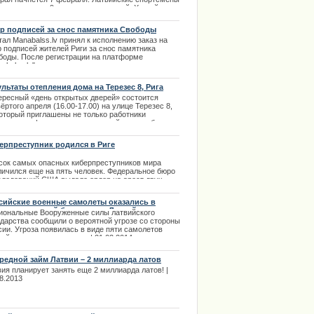
ут участие в 9 видах соревнований. Хоккей,
, коньки, шорт-трек, скелетон, санный спорт,
слей, горные лыжи и биатлон — в таких же
р подписей за снос памятника Свободы
евнованиях Латвия принимала участие в 2010
ал Manabalss.lv принял к исполнению заказ на
. | 28.01.2014
р подписей жителей Риги за снос памятника
боды. После регистрации на платформе
nabalss.lv" высказанные предложения оценят
перты, с тем чтобы сделать инициативу предельно
ой и сформулировать ее понятным языком. |
ультаты отепления дома на Терезес 8, Рига
1.2013
ересный «день открытых дверей» состоится
ёртого апреля (16.00-17.00) на улице Терезес 8,
который приглашены не только работники
личных информационных изданий, но и любые
ающие, кому это может быть интересно. |
4.2013
ерпреступник родился в Риге
права в Риге с автошколой
сок самых опасных киберпреступников мира
личился еще на пять человек. Федеральное бюро
следований США выдало ордер на арест двух
одых хакеров. Это уроженец Латвии Петр
уров и Алексей Белан, известный в интернет-
сийские военные самолеты оказались в
бществах под никами "Федюня", "Абыр Валгов",
осредственной близости от Латвийских
иональные Вооруженные силы латвийского
рвалг", "Магг" и "Мой.Явик". Белан - гражданин
риториальных вод
ударства сообщили о вероятной угрозе со стороны
сии латвийского происхождения.
сии. Угроза появилась в виде пяти самолетов
.11.2013
ийского происхождения. | 21.02.2014
редной займ Латвии – 2 миллиарда латов
вия планирует занять еще 2 миллиарда латов!
|
8.2013