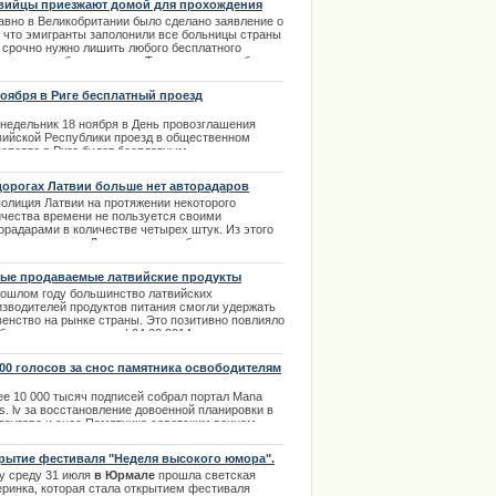
вийцы приезжают домой для прохождения
ения
авно в Великобритании было сделано заявление о
е обратилась к поклонникам
, что эмигранты заполонили все больницы страны
х срочно нужно лишить любого бесплатного
ima Rendezvous Jūrmala
ицинского обслуживания. Такое заявление было
лано министром здравоохранения Джереми
том, с которым медики оказались категорически
ноября в Риге бесплатный проезд
огласны. | 11.04.2013
онедельник 18 ноября в День провозглашения
вийской Республики проезд в общественном
нспорте в Риге будет бесплатным.
.11.2013
дорогах Латвии больше нет авторадаров
полиция Латвии на протяжении некоторого
ичества времени не пользуется своими
орадарами в количестве четырех штук. Из этого
ует, что дороги Латвии ныне свободны от этих
ойств. | 14.02.2014
ые продаваемые латвийские продукты
рошлом году большинство латвийских
ции извинилось за нарушение
изводителей продуктов питания смогли удержать
венство на рынке страны. Это позитивно повлияло
бъемы производства. | 04.02.2014
000 голосов за снос памятника освободителям
ее 10 000 тысяч подписей собрал портал Mana
s. lv за восстановление довоенной планировки в
даугаве и снос Памятника советским воинам-
ободителям Латвии и Риги от немецко-
истских захватчиков.
рытие фестиваля "Неделя высокого юмора".
.10.2013
ту среду 31 июля
в Юрмале
прошла светская
еринка, которая стала открытием фестиваля