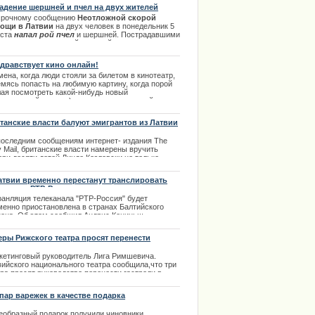
адение шершней и пчел на двух жителей
вии.
срочному сообщению
Неотложной скорой
ощи в Латвии
на двух человек в понедельник 5
уста
напал рой пчел
и шершней. Пострадавшими
ли шестнадцатилетний молодой парень и пожилая
летняя женщина, которые попали под атаку
комых неслучайно. | 06.08.2013
здравствует кино онлайн!
ена, когда люди стояли за билетом в кинотеатр,
емясь попасть на любимую картину, когда порой
лая посмотреть какой-нибудь новый
стательный шедевр) выпрашивали лишний
тик друг у друга - эти времена почти уже ушли в
лое. | 16.03.2014
танские власти балуют эмигрантов из Латвии
последним сообщениям интернет- издания The
y Mail, британские власти намерены вручить
ери десяти детей Линде Козловски не только
шительное денежное пособие, но и просторный
ый дом.
атвии временно перестанут транслировать
еканал «РТР-Россия»
.09.2013
ранляция телеканала "РТР-Россия" будет
менно приостановлена в странах Балтийского
иона. Об этом сообщил Андрис Кениньш,
оводитель секретариата НСЭСМИ.
еры Рижского театра просят перенести
.04.2014
троли
кетинговый руководитель Лига Римшевича.
вийского национального театра сообщила,что три
ра просят руководство перенести гастроли в
сии. Ею было получено письменное заявление с
сьбой перенести гастроли.
 пар варежек в качестве подарка
.03.2014
еобразный подарок получили чиновники