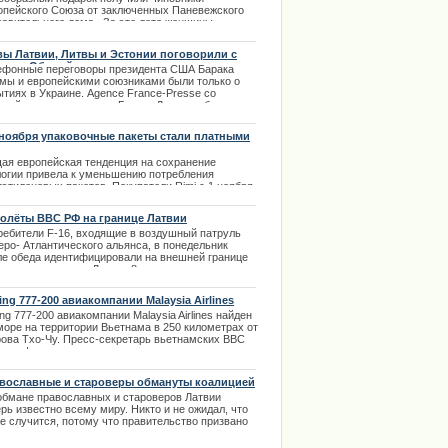
опейского Союза от заключенных Паневежского
равительного дома. За это лето женщины,
ывающие наказание в этом исправительном доме,
али 100 пар варежек, которые в качестве подарка
вы Латвии, Литвы и Эстонии поговорили с
и вручены людям, которые участвовали в
аком Обамой
ефонные переговоры президента США Барака
оприятиях председательства Литвы в Совете ЕС
мы и европейскими союзниками были только о
ильнюсе.
ытиях в Украине. Agence France-Presse со
.12.2013
лкой на представителя Белого Дома сообщило,
 президент активно обсуждал сложившуюся
ацию. | 09.03.2014
 ноября упаковочные пакеты стали платными
ая
европейская
тенденция
на
сохранение
логии
привела
к
уменьшению
потребления
иэтиленовых
пакетов
.
Покупатели
Rimi
с
1
ноября
тят
от
5
до
7
сантимов
за
пакет
,
хотя
до
этого
при
упке
свыше
10
латов
пакеты
выдавались
олёты ВВС РФ на границе Латвии
платно
.
Новая
политика
магазина
направлена
на
ребители F-16, входящие в воздушный патруль
чтобы
покупатели
чаще
использовали
еро- Атлантического альянса, в понедельник
горазовые
продуктовые
сумки
.
ле обеда идентифицировали на внешней границе
.11.2013
риториальных вод Латвии 8 военных самолетов из
ии. | 18.09.2013
ing 777-200 авиакомпании Malaysia Airlines
ден в в море
ng 777-200 авиакомпании Malaysia Airlines найден
море на территории Вьетнама в 250 километрах от
рова Тхо-Чу. Пресс-секретарь вьетнамских ВВС
лал официальное заявление по этому поводу
ом 8 марта. На борту самолета числились
ажирами 239 человек из них двое детей. |
вославные и староверы обмануты коалицией
3.2014
обмане православных и староверов Латвии
рь известно всему миру. Никто и не ожидал, что
ое случится, потому что правительство призвано
щать наши интересы, а не играть на них в угоду
твенной выгоде. | 13.12.2013