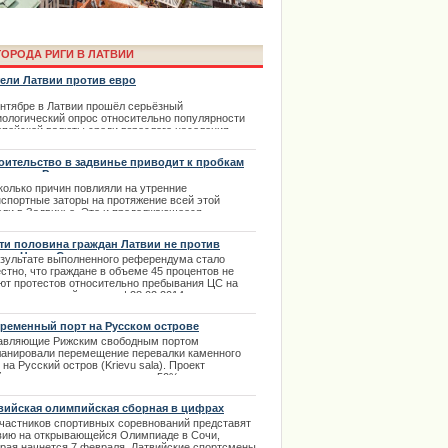
ОРОДА РИГИ В ЛАТВИИ
ели Латвии против евро
ентябре в Латвии прошёл серьёзный
иологический опрос относительно популярности
опейской валюты среди взрослого населения
аны. 24 процентов дееспособных жителей
ались согласны с переходом на евро в 2014 году.
оительство в задвинье приводит к пробкам
при этом 52 процента всё же высказывались
дорогах Риги
ив.
а Laima Voice пройдет онлайн в
колько причин повлияли на утренние
нспортные заторы на протяжение всей этой
.02.2014
аймы Вайкуле
ели в Задвинье. Это и продолжающееся
оительство транспортной развязки на улице
авгривас, и реконструкция моста через канал на
ти половина граждан Латвии не против
ькя дамбис.
тии Центр Согласия
езультате выполненного референдума стало
.09.2013
стно, что граждане в объеме 45 процентов не
ют протестов относительно пребывания ЦС на
вительственной скамье.
| 28.02.2014
ременный порт на Русском острове
авляющие Рижским свободным портом
ланировали перемещение перевалки каменного
 на Русский остров (Krievu sala). Проект
йдется в сто миллионов латов, 50% которых
доставит европейский фонд выравнивания. |
0.2013
вийская олимпийская сборная в цифрах
участников спортивных соревнований представят
ima Rendezvous Jūrmala будет
вию на открывающейся Олимпиаде в Сочи,
орая начнется 7 февраля. Латвийские спортсмены