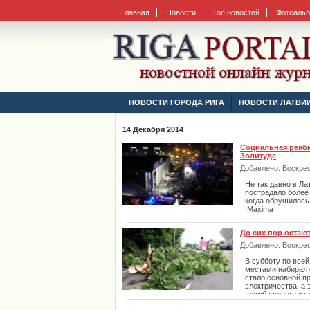
Главная
Новости
Топ новостей
Фотоаль
НОВОСТИ ГОРОДА РИГА
НОВОСТИ ЛАТВИ
14 Декабря 2014
Социальная реаби
Золитуде
Добавлено: Воскресе
Не так давно в Ла
пострадало более
когда обрушилось
Maxima
До сих пор остают
Добавлено: Воскресе
В субботу по все
местами набирал 
стало основной п
электричества, а 
служба одного из