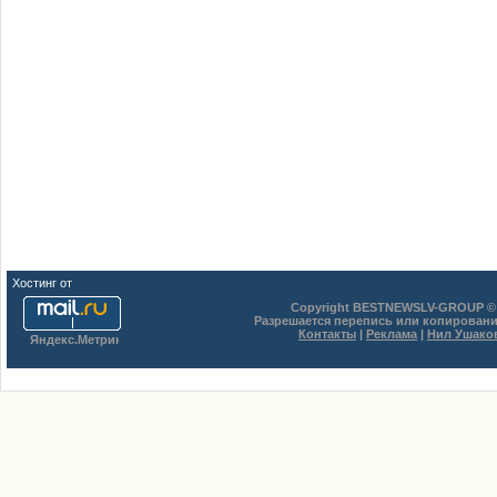
Хостинг от
uCoz
Copyright BESTNEWSLV-GROUP © 
Разрешается перепись или копировани
Контакты
|
Реклама
|
Нил Ушако