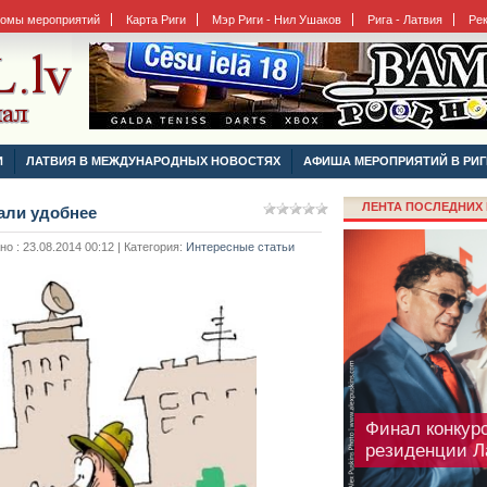
бомы мероприятий
Карта Риги
Мэр Риги - Нил Ушаков
Рига - Латвия
Ре
Рига готовитс
И
ЛАТВИЯ В МЕЖДУНАРОДНЫХ НОВОСТЯХ
АФИША МЕРОПРИЯТИЙ В РИГ
ЛЕНТА ПОСЛЕДНИХ 
али удобнее
 : 23.08.2014 00:12 | Категория:
Интересные статьи
Финал конкурс
резиденции Л