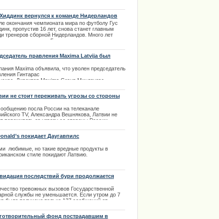
лежит никаким ограничениям. Необходимо
жать историю Латвии.
 Хиддинк вернулся к команде Нидерландов
.03.2014
ле окончания чемпионата мира по футболу Гус
инк, пропустив 16 лет, снова станет главным
ди тренеров сборной Нидерландов. Много лет
ло с тех пор, когда Гус перестал заниматься
ей командой в национальной сборной своей
аны. Через 16 лет Хиддинк возвращается к
дседатель правления Maxima Latvija был
окам своей карьеры и именно здесь он начнет
лен руководством
одить сборную на новые высоты.
пания Maxima объявила, что уволен председатель
.03.2014
вления Гинтарас
нскас. Директор Maxima Group Миндаугас
донавичюс доложил, что
ое решение акционеров группы было вызвано
вии не стоит переживать угрозы со стороны
оответствующим тяжелому
сии
енту в жизни Латвии высказыванием
сообщению посла России на телеканале
дседателя правления Maxima
вийского TV, Александра Вешнякова, Латвии не
ija Гинтараса Ясинскаса.
ит переживать за угрозу со стороны России.
.02.2014
.09.2014
onald’s покидает Даугавпилс
ми любимые, но такие вредные продукты в
риканском стиле покидают Латвию.
.12.2013
видация последствий бури продолжается
ичество тревожных вызовов Государственной
арной службы не уменьшается. Если утром до 7
ов было получено только 137 сообщений от
ждан, о проблемных ситуациях возникших в связи
ромчавшимся ураганом, то к половине девятого
готворительный фонд пострадавшим в
а спасатели столицы получили уже 173 вызова