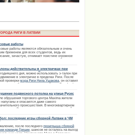
ОРОДА РИГИ В ЛАТВИИ
совые работы
совые работы являются обязательным и очень
ким бременем для всех студентов, ведь их
исание, зачастую, отнимает поистине огромное
ima Rendezvous Jūrmala будет
ичество времени и сил, которые можно было
атить на более интересные занятия. | 07.02.2014
алоны действительны в электричках при
едвижение в пределах Риги
егодняшнего дня, можно использовать э-талон при
едвижение в электричке в пределах Риги. После
ной проверки
мэра Риги Нила Ушакова
, он оставил
дующее сообщение в социальной сети Facebook...
.10.2013
ушение подвесного потолка на улице Русес
ле обрушения торгового центра Maxima жители
и напуганы и опасаются даже самого
начительного происшествия. В многоквартирном
е по улице Русес произошло затопление одной из
ртир на шестом этаже. В квартире этажом ниже
 протекла и собралась за подвесным потолком. |
бол: последние игры сборной Латвии в ЧМ
2.2013
4
ожалению, после последнего
проигрыша сборной
вии команде Греции
, шансов не осталось на выход
права в Риге с автошколой
инальную часть Чемпионата Мира в Бразилии