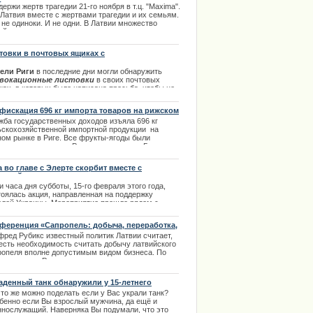
ima
держи
жертв
трагедии
21-го
ноября в т.ц. "Maxima"
.
занных с ликвидацией последствий стихии.
 Латвия
вместе с
жертвами трагедии
и их семьям.
.10.2013
не одиноки.
И не одни
.
В Латвии
множество
ей
готовы помочь, как и морально, так и
ериально.
| 22.11.2013
товки в почтовых ящиках с
вокационными призывами
ели Риги
в последние дни могли обнаружить
вокационные листовки
в своих почтовых
ках, в которых было написана просьба, чтобы не
осовать за латышские фамилии в партии
Центра
ласия
.
Нил Ушаков
прокомментировал
это на
фискация 696 кг импорта товаров на рижском
й страничке социальной сети Facebook
ке
жба государственных доходов изъяла 696 кг
дующим образом:
ьскохозяйственной импортной продукции на
.05.2013
ном рынке в Риге. Все фрукты-ягоды были
фискованы в пользу Рижского зоопарка. Главными
сами ночного рынка всегда были низкие цены и
тное происхождение продуктов: овощей, фруктов,
а во главе с Элерте скорбит вместе с
ни и ягод. | 25.01.2014
аиной
и часа дня субботы, 15-го февраля этого года,
тоялась акция, направленная на поддержку
елей Украины. Мероприятие прошло рядом с
ятником Свободы, что очень символично.
ференция «Сапропель: добыча, переработка,
.02.2014
ользование»
фред Рубикс известный политик Латвии считает,
 есть необходимость считать добычу латвийского
ропеля вполне допустимым видом бизнеса. По
му поводу в Риге прошла научно-практическая
ференция «Сапропель: добыча, переработка,
ользование». Организатором конференции
аденный танк обнаружили у 15-летнего
тупил и полностью поддержал идею конференции
льника
то же можно поделать если у Вас украли танк?
депутат Альфред Рубикс. | 06.12.2013
бенно если Вы взрослый мужчина, да ещё и
ннослужащий. Наверняка Вы подумали, что это