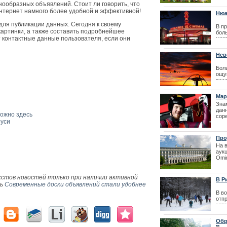
Престо
2014
нообразных объявлений. Стоит ли говорить, что
важ
интернет намного более удобной и эффективной!
Нюа
| 18
для публикации данных. Сегодня к своему
В п
артинки, а также составить подробнейшее
боль
 контактные данные пользователя, если они
мага
кот
Обы
Нев
одна
пас
Бол
| 01
ощу
поса
одн
сво
Мар
аэр
Зна
| 12
дан
можно здесь
сор
Лайма Вайкул
руси
спор
фестиваля La
Про
На 
аук
Omin
сан
нед
в 39
кстов новостей только при наличии активной
В Р
ть
Современные доски объявлений стали удобнее
В в
отп
кот
15 в
и у
Обр