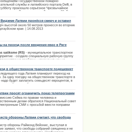
ео пока что нету
.02.2014
сообщениям Государственной пожарно-
ательной службы и латвийского портала Delfi, в
ции извинилось за нарушение
 субботу произошло серьёзное Чрезвычайное
сшествие в Риге, по адресу Дзирциема 39. В
 обрушился балкон с третьего этажа на второй, и
можно, в этот момент на балконе находился
 Видземе Латвии пронёсся смерч и оставил
чина, который был в быстром порядке
ьёзные разрушения
рч высотой около 50 метров пронесся во вторник
итализирован. | 01.09.2013
ргауйском крае. | 14.08.2013
ы на проезд после введения евро в Риге
анутся прежними.
as satiksme (RS)
- муниципальное транспортное
дприятие - создало специальную рабочую группу
 рассмотрения проблемы изменения цен на
езд после введения евро.
езд в общественном транспорте подешевеет
.07.2013
следующего года Латвия планирует переход на
о. За одну поездку на общественном транспорте в
 надо будет заплатить семьдесят евроцентов, в
чае приобретение билета на проезд
осредственно у водителя его стоимость составит
 евро. | 18.09.2013
атвии просят ограничить показ телепрограмм
омиссию Сейма по правам человека и
ественным делам обратился Национальный совет
электронным СМИ с просьбой ввести поправки
анавливающие административную
етственность за неправильную ретрансляцию
визионных программ. | 01.03.2014
истр обороны Латвии считает, что свобода
раний священна
истр обороны Раймонд Вейонис, выступая в
ме заявил, что свобода собраний священна и не