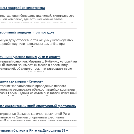
 года. Это делает последние две игры не особо
ными с точки зрения турнирной таблицы.
нсы постройки кинотеатра
.09.2013
редставлении большинства людей, кинотеатр это
шой комплекс, где есть несколько залов,
зинчик с поп-корном, закусками и напитками, и
орый в день посещает несколько тысяч человек.
чно кинотеатры действительно имеют такой вид,
ероятный инцидент при посадке
ко это далеко не единственный вариант.
сажирского самолёта
ьшую дозу стресса, а так же уйму неописуемых
.03.2014
щений получили пассажиры самолёта при
дке их самолёта на Филиппинах, а всё из-за
ого парня, который решил по обучать вождению
ю девушку на взлетно-посадочной полосе
тиньш Рубенис решил уйти и спорта
одрома.
менитый саночник Мартиньш Рубенис, который на
.05.2013
ный момент занимает 10 место в своем виде
евнований, объявил о том, что завершает свою
е обратилась к поклонникам
тивную карьеру. | 10.02.2014
ima Rendezvous Jūrmala
дажа санатория «Кемери»
вторник запланировано проведение первого
циона по распродаже обанкротившейся компании
asis Latvia. Одним из лотов выставлен известный
аторий «Кемери». На санаторий и другую
вижимость компании установлена начальная цена
05,901 тыс. | 25.09.2013
иге состоится Зимний спортивный фестиваль
оскресенье большое количество жителей Риги
равится на Зимний спортивный фестиваль,
орый будет проходить по адресу бульвар Узаварас
 Центре спорта и активного отдыха. Вход в центр
частие в соревнованиях совершенно бесплатны.
ушился балкон в Риге на Дзирциема 39 +