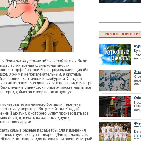
РАЗНЫЕ НОВОСТИ Г
Кур
Кур
тяж
нап
Фестиваль La
и
сайтов электронных объявлений
нельзя было
кол
ыми с точки зрения функциональности
перенесен
потр
кого интерфейса, они были громоздкими, дизайн
Э-т
шком ярким и непривлекательным, а система
пер
С с
ъявлений - хаотичной и сумбурной. Сегодня
пер
ыла интеграция баз данных, что позволило быстро
лич
объявлений в Виннице, к примеру, может найти все
сле
| 01
о города, быстро отсортировав нужную
Обр
Пос
т пользователям намного больший перечень
Риг
остить и ускорить работу с сайтом. Каждый
нез
нный аккаунт, с которого будет производить все
дом
ква
явления, отвечать на запросы других
вода
ъявлениях других.
Фут
22.1
201
зовать самые разные параметры для изменения
К с
поиска нужных групп товаров. Для продавца это
Лат
Как получить 
ей цене на товар, а для покупателя очень быстрый
в ф