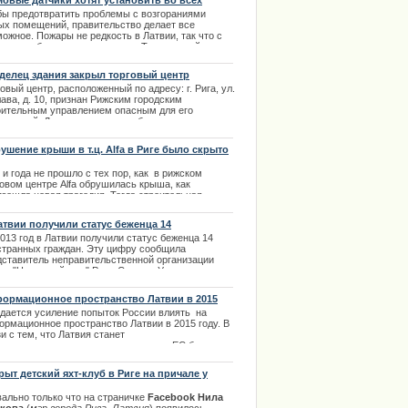
овые датчики хотят установить во всех
.04.2014
ых домах
бы предотвратить проблемы с возгораниями
ых помещений, правительство делает все
ожное. Пожары не редкость в Латвии, так что с
м нужно бороться радикально. Так что пройдет
штабная проверка помещений, а так же установка
ых дымовых датчиков | 26.12.2013
делец здания закрыл торговый центр
овый центр, расположенный по адресу: г. Рига, ул.
ава, д. 10, признан Рижским городским
оительным управлением опасным для его
етителей. Данное заключение было дано
едствие нарушений в несущих конструкциях
ого сооружения. | 15.12.2013
ушение крыши в т.ц. Alfa в Риге было скрыто
и года не прошло с тех пор, как в рижском
овом центре Alfa обрушилась крыша, как
изошла новая трагедия. Тогда строительная
ания, которая построила злополучный центр Alfa
e&Re не хотела давать обширных комментариев
атвии получили статус беженца 14
ему и как это произошло. Выяснить подробности
странных граждан
013 год в Латвии получили статус беженца 14
лось только недавно.
странных граждан. Эту цифру сообщила
.11.2013
дставитель неправительственной организации
ют "Надежный дом" Раса Салиня. Управление
жданства и миграции доложило, что в прошлом
у о предоставлении убежища в стране запросили
ормационное пространство Латвии в 2015
человек.
у
дается усиление попыток России влиять на
.02.2014
ормационное пространство Латвии в 2015 году. В
и с тем, что Латвия станет
дседательствующим государством в ЕС был
лушан доклад экспертов на заседании
ламентской комиссии по правам человека и
рыт детский яхт-клуб в Риге на причале у
ественным делам. | 29.01.2014
салы
вально только что на страничке
Facebook Нила