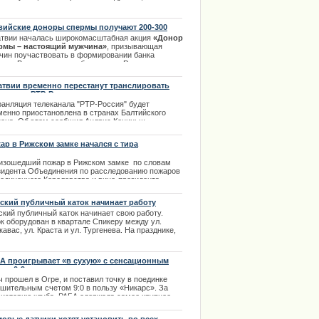
ка, но именно с таким заявлением ворвался в
ицию 30-летний мужчина, приживающий в
анске.
вийские доноры спермы получают 200-300
.05.2013
о
атвии началась широкомасштабная акция
«Донор
рмы – настоящий мужчина»
, призывающая
чин поучаствовать в формировании банка
рмы. В студенческих общежитиях Риги и высших
бных заведениям было размещено более 30
ормативных плакатов о возможности сдачи
атвии временно перестанут транслировать
вых клеток. | 11.04.2014
еканал «РТР-Россия»
ранляция телеканала "РТР-Россия" будет
менно приостановлена в странах Балтийского
иона. Об этом сообщил Андрис Кениньш,
оводитель секретариата НСЭСМИ.
ар в Рижском замке начался с тира
.04.2014
изошедший пожар в Рижском замке по словам
зидента Объединения по расследованию пожаров
единенного Королевства и вице-президента
дународного объединения по расследованиям
жогов Питера Манси начался с возгорания в
ский публичный каток начинает работу
ещении тира. Эта территория здания не
ский публичный каток начинает свою работу.
одилась в ведомстве строительной организации
ок оборудован в квартале Спикеру между ул.
изводившей работы в сооружении.
авас, ул. Краста и ул. Тургенева. На празднике,
.02.2014
вященном открытию катка, состоятся
тупления музыкально-художественных
лективов. Красочные представления на коньках и
А проигрывает «в сухую» с сенсационным
дравительные слова ожидают посетителей катка в
том 0:9
ый день работы. | 21.12.2013
 прошел в Огре, и поставил точку в поединке
ушительным счетом 9:0 в пользу «Никарс». За
 историю клуба, РАБА одержала самое крупное
ажение на внутреннем чемпионате