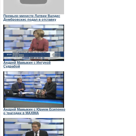
Премьер-министр Латвии Валдис
Домбровскис подал в отставку
Андрей Мамыкин с Ингуной
Судрабой
Андрей Мамыкин с Юрием Есипенко
о трагедии в MAXIMA