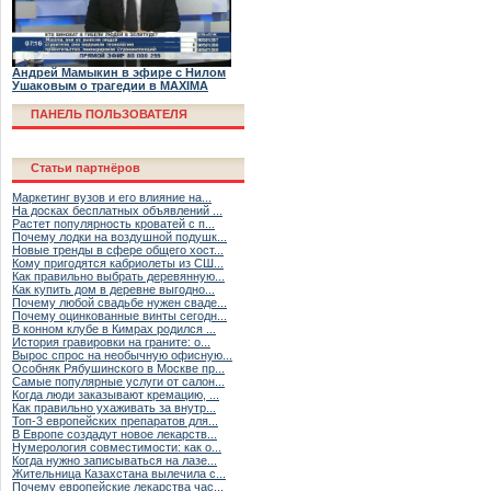
Андрей Мамыкин в эфире с Нилом
Ушаковым о трагедии в MAXIMA
ПАНЕЛЬ ПОЛЬЗОВАТЕЛЯ
Статьи партнёров
Маркетинг вузов и его влияние на...
На досках бесплатных объявлений ...
Растет популярность кроватей с п...
Почему лодки на воздушной подушк...
Новые тренды в сфере общего хост...
Кому пригодятся кабриолеты из СШ...
Как правильно выбрать деревянную...
Как купить дом в деревне выгодно...
Почему любой свадьбе нужен сваде...
Почему оцинкованные винты сегодн...
В конном клубе в Кимрах родился ...
История гравировки на граните: о...
Вырос спрос на необычную офисную...
Особняк Рябушинского в Москве пр...
Самые популярные услуги от салон...
Когда люди заказывают кремацию, ...
Как правильно ухаживать за внутр...
Топ-3 европейских препаратов для...
В Европе создадут новое лекарств...
Нумерология совместимости: как о...
Когда нужно записываться на лазе...
Жительница Казахстана вылечила с...
Почему европейские лекарства час...