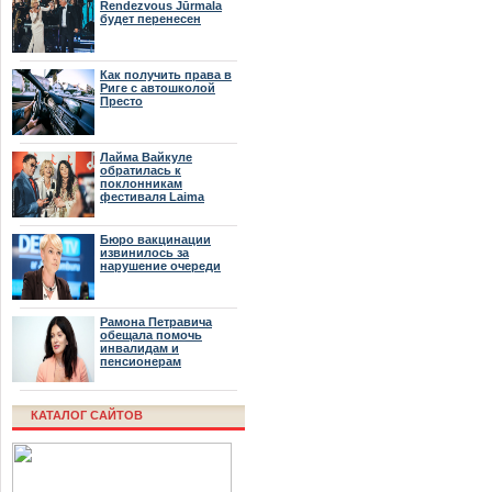
Rendezvous Jūrmala
будет перенесен
Как получить права в
Риге с автошколой
Престо
Лайма Вайкуле
обратилась к
поклонникам
фестиваля Laima
Rendezvous Jūrmala
Бюро вакцинации
извинилось за
нарушение очереди
Рамона Петравича
обещала помочь
инвалидам и
пенсионерам
КАТАЛОГ САЙТОВ