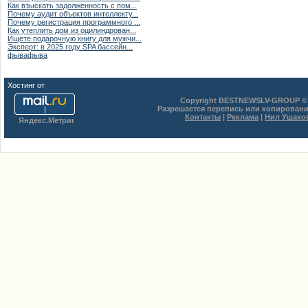
Как взыскать задолженность с пом...
Почему аудит объектов интеллекту...
Почему регистрация программного ...
Как утеплить дом из оцилиндрован...
Ищете подарочную книгу для мужчи...
Эксперт: в 2025 году SPA бассейн...
фывафыва
Хостинг от
uCoz
Copyright BESTNEWSLV-GROUP © 
Разрешается перепись или копировани
Контакты
|
Реклама
|
Нил Ушако