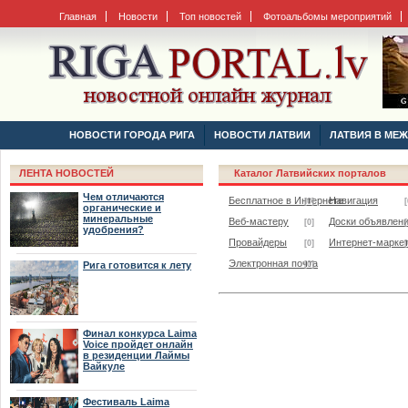
Главная
Новости
Топ новостей
Фотоальбомы мероприятий
НОВОСТИ ГОРОДА РИГА
НОВОСТИ ЛАТВИИ
ЛАТВИЯ В МЕ
ЛЕНТА НОВОСТЕЙ
Каталог Латвийских порталов
Чем отличаются
Бесплатное в Интернете
Навигация
[0]
[
органические и
минеральные
Веб-мастеру
Доски объявлен
[0]
[
удобрения?
Провайдеры
Интернет-маркет
[0]
[
Электронная почта
Рига готовится к лету
[0]
Финал конкурса Laima
Voice пройдет онлайн
в резиденции Лаймы
Вайкуле
Фестиваль Laima