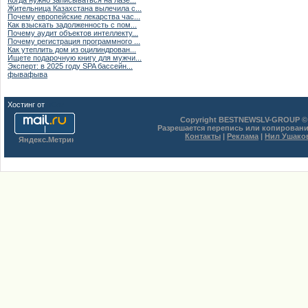
Когда нужно записываться на лазе...
Жительница Казахстана вылечила с...
Почему европейские лекарства час...
Как взыскать задолженность с пом...
Почему аудит объектов интеллекту...
Почему регистрация программного ...
Как утеплить дом из оцилиндрован...
Ищете подарочную книгу для мужчи...
Эксперт: в 2025 году SPA бассейн...
фывафыва
Хостинг от
uCoz
Copyright BESTNEWSLV-GROUP © 
Разрешается перепись или копировани
Контакты
|
Реклама
|
Нил Ушако