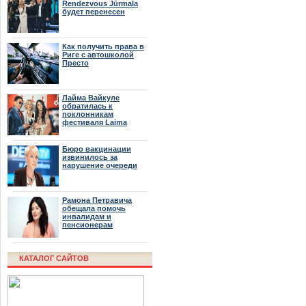
Rendezvous Jūrmala
будет перенесен
Как получить права в
Риге с автошколой
Престо
Лайма Вайкуле
обратилась к
поклонникам
фестиваля Laima
Rendezvous Jūrmala
Бюро вакцинации
извинилось за
нарушение очереди
Рамона Петравича
обещала помочь
инвалидам и
пенсионерам
КАТАЛОГ САЙТОВ