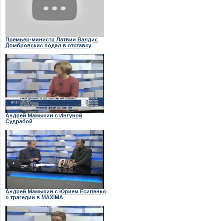
Премьер-министр Латвии Валдис
Домбровскис подал в отставку
Андрей Мамыкин с Ингуной
Судрабой
Андрей Мамыкин с Юрием Есипенко
о трагедии в MAXIMA