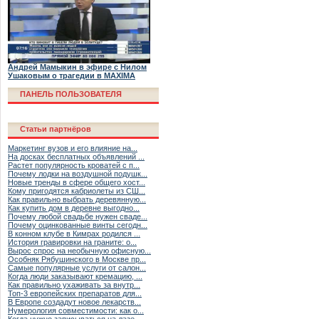
Андрей Мамыкин в эфире с Нилом
Ушаковым о трагедии в MAXIMA
ПАНЕЛЬ ПОЛЬЗОВАТЕЛЯ
Статьи партнёров
Маркетинг вузов и его влияние на...
На досках бесплатных объявлений ...
Растет популярность кроватей с п...
Почему лодки на воздушной подушк...
Новые тренды в сфере общего хост...
Кому пригодятся кабриолеты из СШ...
Как правильно выбрать деревянную...
Как купить дом в деревне выгодно...
Почему любой свадьбе нужен сваде...
Почему оцинкованные винты сегодн...
В конном клубе в Кимрах родился ...
История гравировки на граните: о...
Вырос спрос на необычную офисную...
Особняк Рябушинского в Москве пр...
Самые популярные услуги от салон...
Когда люди заказывают кремацию, ...
Как правильно ухаживать за внутр...
Топ-3 европейских препаратов для...
В Европе создадут новое лекарств...
Нумерология совместимости: как о...