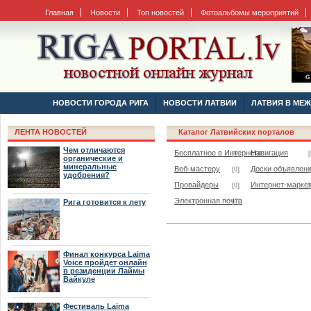
Главная
Новости
Топ новостей
Фотоальбомы мероприятий
НОВОСТИ ГОРОДА РИГА
НОВОСТИ ЛАТВИИ
ЛАТВИЯ В МЕ
ЛЕНТА НОВОСТЕЙ
Каталог Латвийских порталов
Чем отличаются
Бесплатное в Интернете
Навигация
[0]
[
органические и
минеральные
Веб-мастеру
Доски объявлен
[0]
[
удобрения?
Провайдеры
Интернет-маркет
[0]
[
Электронная почта
Рига готовится к лету
[0]
Финал конкурса Laima
Voice пройдет онлайн
в резиденции Лаймы
Вайкуле
Фестиваль Laima