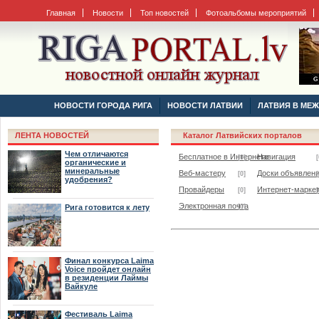
Главная
Новости
Топ новостей
Фотоальбомы мероприятий
НОВОСТИ ГОРОДА РИГА
НОВОСТИ ЛАТВИИ
ЛАТВИЯ В МЕ
ЛЕНТА НОВОСТЕЙ
Каталог Латвийских порталов
Чем отличаются
Бесплатное в Интернете
Навигация
[0]
[
органические и
минеральные
Веб-мастеру
Доски объявлен
[0]
[
удобрения?
Провайдеры
Интернет-маркет
[0]
[
Электронная почта
Рига готовится к лету
[0]
Финал конкурса Laima
Voice пройдет онлайн
в резиденции Лаймы
Вайкуле
Фестиваль Laima