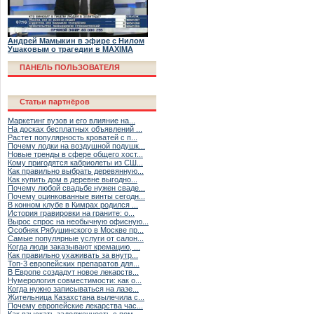
Андрей Мамыкин в эфире с Нилом
Ушаковым о трагедии в MAXIMA
ПАНЕЛЬ ПОЛЬЗОВАТЕЛЯ
Статьи партнёров
Маркетинг вузов и его влияние на...
На досках бесплатных объявлений ...
Растет популярность кроватей с п...
Почему лодки на воздушной подушк...
Новые тренды в сфере общего хост...
Кому пригодятся кабриолеты из СШ...
Как правильно выбрать деревянную...
Как купить дом в деревне выгодно...
Почему любой свадьбе нужен сваде...
Почему оцинкованные винты сегодн...
В конном клубе в Кимрах родился ...
История гравировки на граните: о...
Вырос спрос на необычную офисную...
Особняк Рябушинского в Москве пр...
Самые популярные услуги от салон...
Когда люди заказывают кремацию, ...
Как правильно ухаживать за внутр...
Топ-3 европейских препаратов для...
В Европе создадут новое лекарств...
Нумерология совместимости: как о...
Когда нужно записываться на лазе...
Жительница Казахстана вылечила с...
Почему европейские лекарства час...