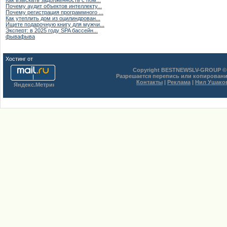
Как взыскать задолженность с пом...
Почему аудит объектов интеллекту...
Почему регистрация программного ...
Как утеплить дом из оцилиндрован...
Ищете подарочную книгу для мужчи...
Эксперт: в 2025 году SPA бассейн...
фывафыва
Хостинг от
uCoz
Copyright BESTNEWSLV-GROUP © 
Разрешается перепись или копировани
Контакты
|
Реклама
|
Нил Ушако