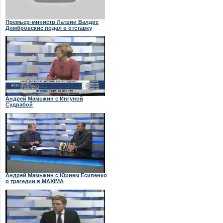
Премьер-министр Латвии Валдис
Домбровскис подал в отставку
Андрей Мамыкин с Ингуной
Судрабой
Андрей Мамыкин с Юрием Есипенко
о трагедии в MAXIMA