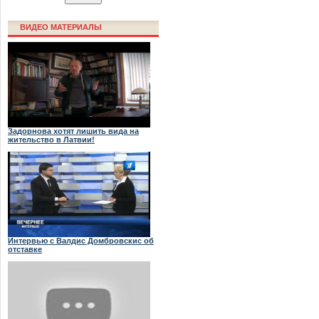
ВИДЕО МАТЕРИАЛЫ
Задорнова хотят лишить вида на
жительство в Латвии!
Интервью с Валдис Домбровскис об
отставке