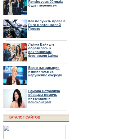
Rendezvous Jūrmala
будет перенесен
Как получить права в
Риге с автошколой
Престо
Лайма Вайкуле
обратилась к
поклонникам
фестиваля Laima
Rendezvous Jūrmala
Бюро вакцинации
извинилось за
нарушение очереди
Рамона Петравича
обещала помочь
инвалидам и
пенсионерам
КАТАЛОГ САЙТОВ