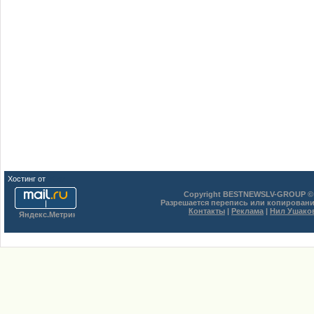
Хостинг от
uCoz
Copyright BESTNEWSLV-GROUP © 
Разрешается перепись или копировани
Контакты
|
Реклама
|
Нил Ушако